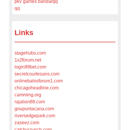
pkv games bandarqq
qq
Links
stagehubs.com
1x2forum.net
login99bet.com
secretcourtesans.com
onlinebahisforum1.com
chicagoheadline.com
camming.org
rajalion88.com
goupuntacana.com
riversedgepark.com
zaseez.com
catchycrunch.com