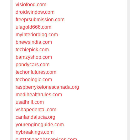
visiofood.com
droidwindow.com
freeprsubmission.com
ufagold666.com
myinteriorblog.com
bnewsindia.com
techiepick.com
bamzyshop.com
pondycars.com
techonfutures.com
techoologic.com
raspberryketonescanada.org
medihealthrules.com
usathrill.com
vshapedental.com
canfandalucia.org
yourengineguide.com
nybreakings.com
outstationcabsservices.com