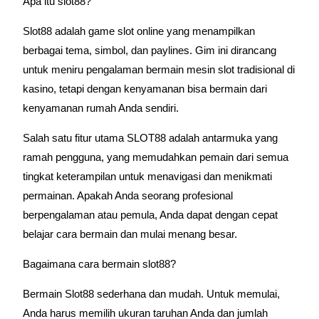
Apa itu slot88?
Slot88 adalah game slot online yang menampilkan
berbagai tema, simbol, dan paylines. Gim ini dirancang
untuk meniru pengalaman bermain mesin slot tradisional di
kasino, tetapi dengan kenyamanan bisa bermain dari
kenyamanan rumah Anda sendiri.
Salah satu fitur utama SLOT88 adalah antarmuka yang
ramah pengguna, yang memudahkan pemain dari semua
tingkat keterampilan untuk menavigasi dan menikmati
permainan. Apakah Anda seorang profesional
berpengalaman atau pemula, Anda dapat dengan cepat
belajar cara bermain dan mulai menang besar.
Bagaimana cara bermain slot88?
Bermain Slot88 sederhana dan mudah. Untuk memulai,
Anda harus memilih ukuran taruhan Anda dan jumlah