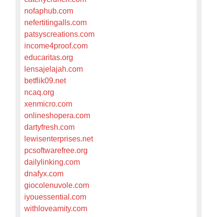
nofaphub.com
nefertitingalls.com
patsyscreations.com
income4proof.com
educaritas.org
lensajelajah.com
betflik09.net
ncaq.org
xenmicro.com
onlineshopera.com
dartyfresh.com
lewisenterprises.net
pcsoftwarefree.org
dailylinking.com
dnafyx.com
giocolenuvole.com
iyouessential.com
withloveamity.com