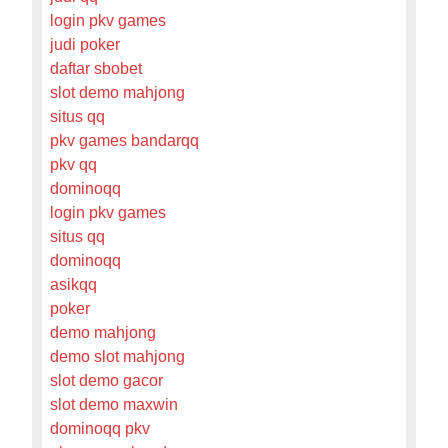
login pkv games
judi poker
daftar sbobet
slot demo mahjong
situs qq
pkv games bandarqq
pkv qq
dominoqq
login pkv games
situs qq
dominoqq
asikqq
poker
demo mahjong
demo slot mahjong
slot demo gacor
slot demo maxwin
dominoqq pkv