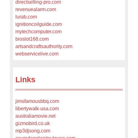
directselling-pro.com
revenuealarm.com
lurab.com
ignitioncoilguide.com
mytechcomputer.com
bioslot168.com
artsandcraftsauthority.com
webservicelive.com
Links
jimsfamousbbq.com
libertywalk-usa.com
australiamovie.net
gizmobird.co.uk
mp3djsong.com