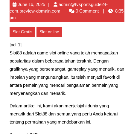
June
June 19, 2025
admin@tvsportsguide24-
19,
admin@tvsportsguide24-
com.preview-domain.com
0 Comment
8:35
2025
com.preview-
pm
domain.com
Slot Gratis
Slot online
[ad_1]
Slot88 adalah game slot online yang telah mendapatkan
popularitas dalam beberapa tahun terakhir. Dengan
grafiknya yang bersemangat, gameplay yang menarik, dan
imbalan yang menguntungkan, itu telah menjadi favorit di
antara pemain yang mencari pengalaman bermain yang
menyenangkan dan menarik.
Dalam artikel ini, kami akan menjelajahi dunia yang
menarik dari Slot88 dan semua yang perlu Anda ketahui
tentang permainan yang mendebarkan ini.