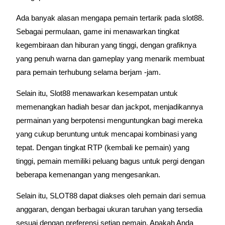
Ada banyak alasan mengapa pemain tertarik pada slot88.
Sebagai permulaan, game ini menawarkan tingkat
kegembiraan dan hiburan yang tinggi, dengan grafiknya
yang penuh warna dan gameplay yang menarik membuat
para pemain terhubung selama berjam -jam.
Selain itu, Slot88 menawarkan kesempatan untuk
memenangkan hadiah besar dan jackpot, menjadikannya
permainan yang berpotensi menguntungkan bagi mereka
yang cukup beruntung untuk mencapai kombinasi yang
tepat. Dengan tingkat RTP (kembali ke pemain) yang
tinggi, pemain memiliki peluang bagus untuk pergi dengan
beberapa kemenangan yang mengesankan.
Selain itu, SLOT88 dapat diakses oleh pemain dari semua
anggaran, dengan berbagai ukuran taruhan yang tersedia
sesuai dengan preferensi setiap pemain. Apakah Anda