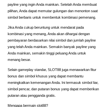
payline yang ingin Anda mainkan. Setelah Anda membuat
pilihan, Anda dapat memutar gulungan dan menonton saat
simbol berbaris untuk membentuk kombinasi pemenang.
Jika Anda cukup beruntung untuk mendarat pada
kombinasi yang menang, Anda akan dihargai dengan
pembayaran berdasarkan nilai simbol dan jumlah payline
yang telah Anda mainkan. Semakin banyak payline yang
Anda mainkan, semakin tinggi peluang Anda untuk
menang besar.
Selain gameplay standar, SLOT88 juga menawarkan fitur
bonus dan simbol khusus yang dapat membantu
meningkatkan kemenangan Anda. Ini termasuk simbol liar,
simbol pencar, dan putaran bonus yang dapat memberikan
putaran atau pengganda gratis.
Mengapa bermain slot88?