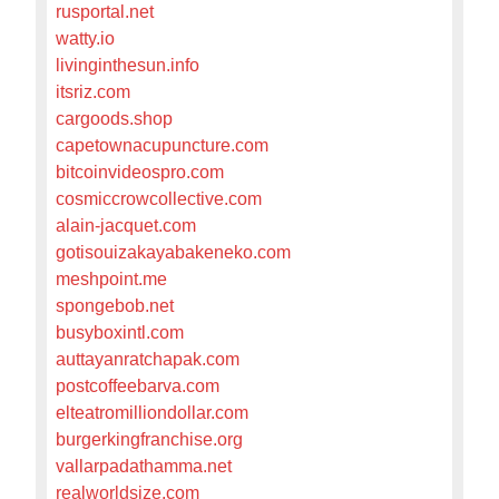
rusportal.net
watty.io
livinginthesun.info
itsriz.com
cargoods.shop
capetownacupuncture.com
bitcoinvideospro.com
cosmiccrowcollective.com
alain-jacquet.com
gotisouizakayabakeneko.com
meshpoint.me
spongebob.net
busyboxintl.com
auttayanratchapak.com
postcoffeebarva.com
elteatromilliondollar.com
burgerkingfranchise.org
vallarpadathamma.net
realworldsize.com