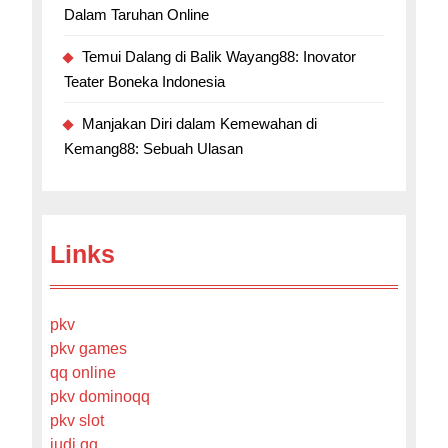
Dalam Taruhan Online
Temui Dalang di Balik Wayang88: Inovator
Teater Boneka Indonesia
Manjakan Diri dalam Kemewahan di
Kemang88: Sebuah Ulasan
Links
pkv
pkv games
qq online
pkv dominoqq
pkv slot
judi qq