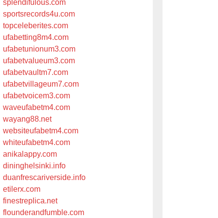
splendifulous.com
sportsrecords4u.com
topceleberites.com
ufabetting8m4.com
ufabetunionum3.com
ufabetvalueum3.com
ufabetvaultm7.com
ufabetvillageum7.com
ufabetvoicem3.com
waveufabetm4.com
wayang88.net
websiteufabetm4.com
whiteufabetm4.com
anikalappy.com
dininghelsinki.info
duanfrescariverside.info
etilerx.com
finestreplica.net
flounderandfumble.com