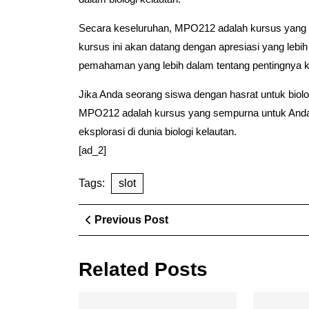
Secara keseluruhan, MPO212 adalah kursus yang 
kursus ini akan datang dengan apresiasi yang lebih
pemahaman yang lebih dalam tentang pentingnya k
Jika Anda seorang siswa dengan hasrat untuk biolog
MPO212 adalah kursus yang sempurna untuk Anda. 
eksplorasi di dunia biologi kelautan.
[ad_2]
Tags:
slot
Post
Previous
Previous Post
Post
navigation
Related Posts