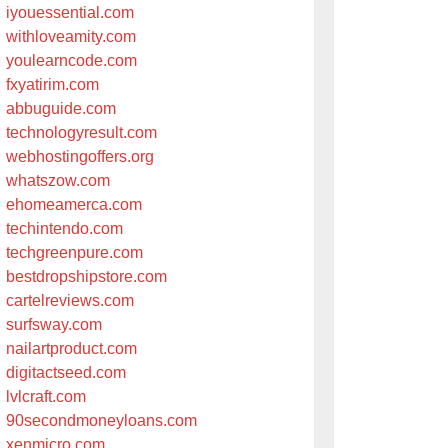
iyouessential.com
withloveamity.com
youlearncode.com
fxyatirim.com
abbuguide.com
technologyresult.com
webhostingoffers.org
whatszow.com
ehomeamerca.com
techintendo.com
techgreenpure.com
bestdropshipstore.com
cartelreviews.com
surfsway.com
nailartproduct.com
digitactseed.com
lvlcraft.com
90secondmoneyloans.com
xenmicro.com