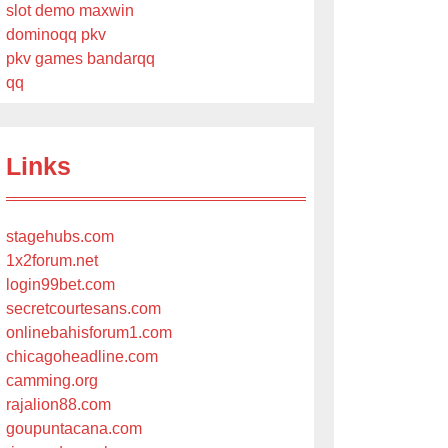
slot demo maxwin
dominoqq pkv
pkv games bandarqq
qq
Links
stagehubs.com
1x2forum.net
login99bet.com
secretcourtesans.com
onlinebahisforum1.com
chicagoheadline.com
camming.org
rajalion88.com
goupuntacana.com