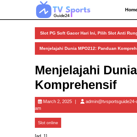
Skip
Hom
to
content
Skip
to
Slot PG Soft Gacor Hari Ini, Pilih Slot Anti 
content
Menjelajahi Dunia MPO212: Panduan Kompreh
Menjelajahi Dun
Komprehensif
March
March 2, 2025
admin@tvsportsguide24-
2,
am
2025
Slot online
[ad_1]