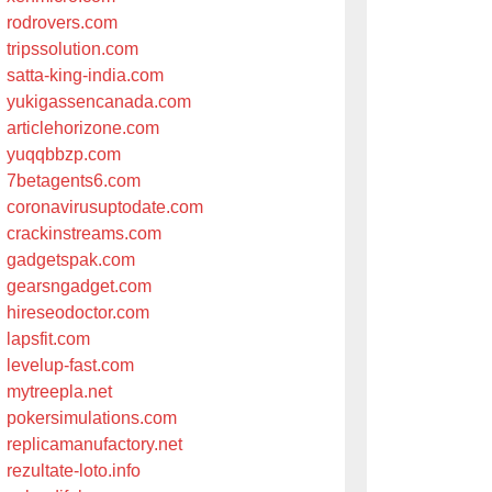
rodrovers.com
tripssolution.com
satta-king-india.com
yukigassencanada.com
articlehorizone.com
yuqqbbzp.com
7betagents6.com
coronavirusuptodate.com
crackinstreams.com
gadgetspak.com
gearsngadget.com
hireseodoctor.com
lapsfit.com
levelup-fast.com
mytreepla.net
pokersimulations.com
replicamanufactory.net
rezultate-loto.info