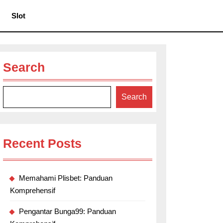
Slot
Search
Search
Recent Posts
Memahami Plisbet: Panduan
Komprehensif
Pengantar Bunga99: Panduan