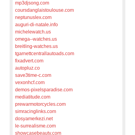
mp3djsong.com
coursdanglaistoulouse.com
neptunuslex.com
auguri-di-natale.info
michelewatch.us
omega--watches.us
breitling-watches.us
tgarnettcentrallautoads.com
fixadvert.com
autopluz.co
save3time-c.com
vexonhcf.com
demos-pixelsparadise.com
mediatitude.com
prewarmotorcycles.com
simracinglinks.com
dosyamerkezi.net
le-surrealisme.com
showcasebeauty.com