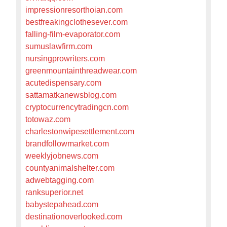
impressionresorthoian.com
bestfreakingclothesever.com
falling-film-evaporator.com
sumuslawfirm.com
nursingprowriters.com
greenmountainthreadwear.com
acutedispensary.com
sattamatkanewsblog.com
cryptocurrencytradingcn.com
totowaz.com
charlestonwipesettlement.com
brandfollowmarket.com
weeklyjobnews.com
countyanimalshelter.com
adwebtagging.com
ranksuperior.net
babystepahead.com
destinationoverlooked.com