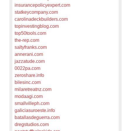
insurancepolicyexpert.com
statkeycompany.com
carolinadeckbuilders.com
topinvestingblog.com
top50tools.com
the-rep.com
saltyfranks.com
annerani.com
jazzatude.com
0022pa.com
zeroshare.info
bilesinc.com
milaretreatnz.com
modaagi.com
smallvilleph.com
galiciasuroeste.info
batallasdeguerra.com
dregstudios.com