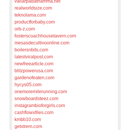
vallarpadathamma.net
realworldsize.com
teknolama.com
productforbaby.com
orb-z.com
fosterscoachhousetavern.com
mesasdecultivoonline.com
boilersnbits.com
latestviralpost.com
newfreearticle.com
blitzpowerusa.com
gardenofeaten.com
hycys05.com
onemoremilerunning.com
snowboardsteez.com
instagrambioforgirls.com
cashflowxfiles.com
kmbb10.com
getxtrem.com