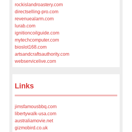
rockislandroastery.com
directselling-pro.com
revenuealarm.com
lurab.com
ignitioncoilguide.com
mytechcomputer.com
bioslot168.com
artsandcraftsauthority.com
webservicelive.com
Links
jimsfamousbbq.com
libertywalk-usa.com
australiamovie.net
gizmobird.co.uk