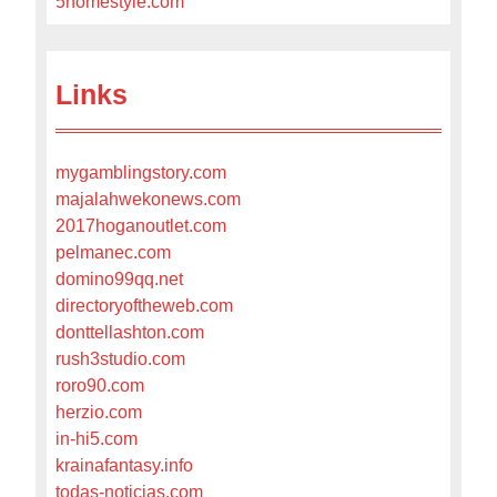
5homestyle.com
Links
mygamblingstory.com
majalahwekonews.com
2017hoganoutlet.com
pelmanec.com
domino99qq.net
directoryoftheweb.com
donttellashton.com
rush3studio.com
roro90.com
herzio.com
in-hi5.com
krainafantasy.info
todas-noticias.com