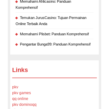
Memahami Ahlicasino: Panduan
Komprehensif
Temukan JurusCasino: Tujuan Permainan
Online Terbaik Anda
Memahami Plisbet: Panduan Komprehensif
Pengantar Bunga99: Panduan Komprehensif
Links
pkv
pkv games
qq online
pkv dominoqq