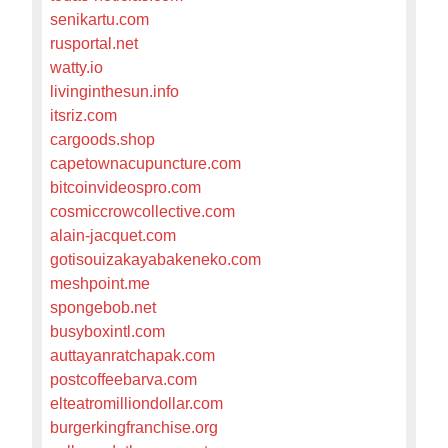
senikartu.com
rusportal.net
watty.io
livinginthesun.info
itsriz.com
cargoods.shop
capetownacupuncture.com
bitcoinvideospro.com
cosmiccrowcollective.com
alain-jacquet.com
gotisouizakayabakeneko.com
meshpoint.me
spongebob.net
busyboxintl.com
auttayanratchapak.com
postcoffeebarva.com
elteatromilliondollar.com
burgerkingfranchise.org