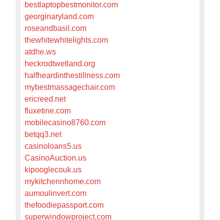
bestlaptopbestmonitor.com
georginaryland.com
roseandbasil.com
thewhitewhitelights.com
atdhe.ws
heckrodtwetland.org
halfheardinthestillness.com
mybestmassagechair.com
ericreed.net
fluxetine.com
mobilecasino8760.com
betqq3.net
casinoloans5.us
CasinoAuction.us
kipooglecouk.us
mykitchennhome.com
aumoulinvert.com
thefoodiepassport.com
superwindowproject.com