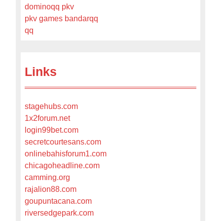
dominoqq pkv
pkv games bandarqq
qq
Links
stagehubs.com
1x2forum.net
login99bet.com
secretcourtesans.com
onlinebahisforum1.com
chicagoheadline.com
camming.org
rajalion88.com
goupuntacana.com
riversedgepark.com