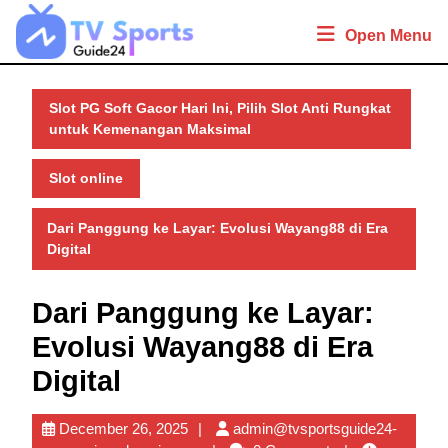
Skip
to
Open Menu
content
Skip
to
Slot PG Soft Gacor Hari Ini, Pilih Slot Anti Rungkat
content
untuk Kemenangan Maksimal
Slot online
Dari Panggung ke Layar: Evolusi Wayang88 di Era
Digital
Dari Panggung ke Layar:
Evolusi Wayang88 di Era
Digital
December
December 26, 2025
admin@tvsportsguide24-