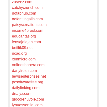
zaseez.com
catchycrunch.com
nofaphub.com
nefertitingalls.com
patsyscreations.com
income4proof.com
educaritas.org
lensajelajah.com
betflik09.net
ncaq.org
xenmicro.com
onlineshopera.com
dartyfresh.com
lewisenterprises.net
pcsoftwarefree.org
dailylinking.com
dnafyx.com
giocolenuvole.com
iyouessential.com