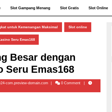
e
Slot Gampang Menang
Slot Gratis
Slot Online
Rungkat untuk Kemenangan Maksimal
Slot online
Kasino Seru Emas168
ng Besar dengan
o Seru Emas168
admin@tvsportsguide24-
e24-com.preview-domain.com
0 Comment
com.preview-
domain.com