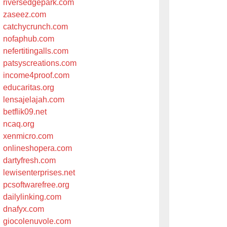
riversedgepark.com
zaseez.com
catchycrunch.com
nofaphub.com
nefertitingalls.com
patsyscreations.com
income4proof.com
educaritas.org
lensajelajah.com
betflik09.net
ncaq.org
xenmicro.com
onlineshopera.com
dartyfresh.com
lewisenterprises.net
pcsoftwarefree.org
dailylinking.com
dnafyx.com
giocolenuvole.com