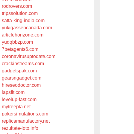
rodrovers.com
tripssolution.com
satta-king-india.com
yukigassencanada.com
articlehorizone.com
yuqqbbzp.com
7betagents6.com
coronavirusuptodate.com
crackinstreams.com
gadgetspak.com
gearsngadget.com
hireseodoctor.com
lapsfit.com
levelup-fast.com
mytreepla.net
pokersimulations.com
replicamanufactory.net
rezultate-loto.info