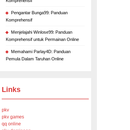
Komprehensif
Pengantar Bunga99: Panduan
Komprehensif
Menjelajahi Winlose99: Panduan
Komprehensif untuk Permainan Online
Memahami Parlay4D: Panduan
Pemula Dalam Taruhan Online
Links
pkv
pkv games
qq online