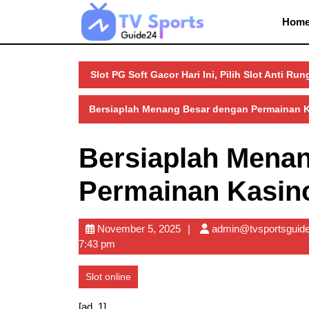
Skip
Hom
to
content
Skip
to
Slot PG Soft Gacor Hari Ini, Pilih Slot Anti 
content
Bersiaplah Menang Besar dengan Permainan 
Bersiaplah Mena
Permainan Kasin
November
November 5, 2025
admin@tvsportsguid
5,
7:43 pm
2025
Slot online
[ad_1]