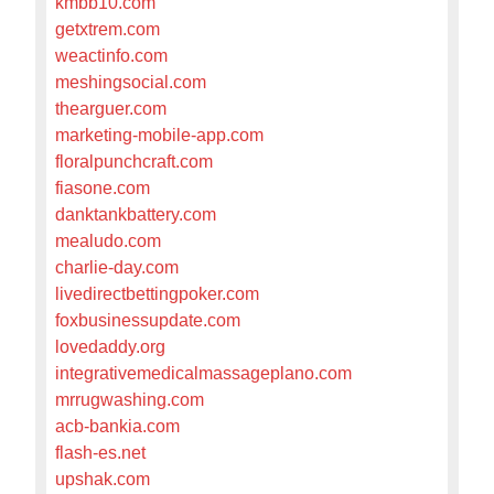
kmbb10.com
getxtrem.com
weactinfo.com
meshingsocial.com
thearguer.com
marketing-mobile-app.com
floralpunchcraft.com
fiasone.com
danktankbattery.com
mealudo.com
charlie-day.com
livedirectbettingpoker.com
foxbusinessupdate.com
lovedaddy.org
integrativemedicalmassageplano.com
mrrugwashing.com
acb-bankia.com
flash-es.net
upshak.com