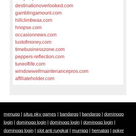
destinationoverlooked.com
gamblingamount.com
hillclimbwax.com
hnopse.com
occasionnews.com
lustofmoney.com
timebusinesszone.com
peppers-reflection.com
tuneoflife.com
windowwellmaintenancepros.com
affiliateholder.com
menuqq
|
situs pkv games
|
bandarqq
|
bandarqq
|
dominoqq
login
|
dominoqq login
|
dominoqq login
|
dominoqq login
|
dominoqq login
|
slot anti rungkat
|
murniqq
|
hematqq
|
poker