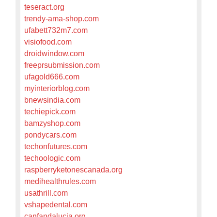
teseract.org
trendy-ama-shop.com
ufabett732m7.com
visiofood.com
droidwindow.com
freeprsubmission.com
ufagold666.com
myinteriorblog.com
bnewsindia.com
techiepick.com
bamzyshop.com
pondycars.com
techonfutures.com
techoologic.com
raspberryketonescanada.org
medihealthrules.com
usathrill.com
vshapedental.com
canfandalucia.org