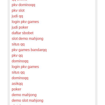
pkv dominoqq
pkv slot
judi qq
login pkv games
judi poker
daftar sbobet
slot demo mahjong
situs qq
pkv games bandarqq
pkv qq
dominoqq
login pkv games
situs qq
dominoqq
asikqq
poker
demo mahjong
demo slot mahjong