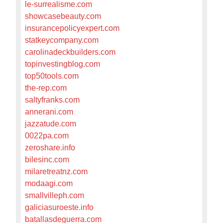
le-surrealisme.com
showcasebeauty.com
insurancepolicyexpert.com
statkeycompany.com
carolinadeckbuilders.com
topinvestingblog.com
top50tools.com
the-rep.com
saltyfranks.com
annerani.com
jazzatude.com
0022pa.com
zeroshare.info
bilesinc.com
milaretreatnz.com
modaagi.com
smallvilleph.com
galiciasuroeste.info
batallasdeguerra.com