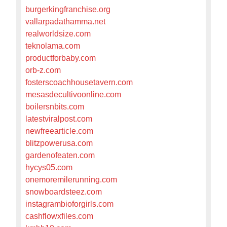
burgerkingfranchise.org
vallarpadathamma.net
realworldsize.com
teknolama.com
productforbaby.com
orb-z.com
fosterscoachhousetavern.com
mesasdecultivoonline.com
boilersnbits.com
latestviralpost.com
newfreearticle.com
blitzpowerusa.com
gardenofeaten.com
hycys05.com
onemoremilerunning.com
snowboardsteez.com
instagrambioforgirls.com
cashflowxfiles.com