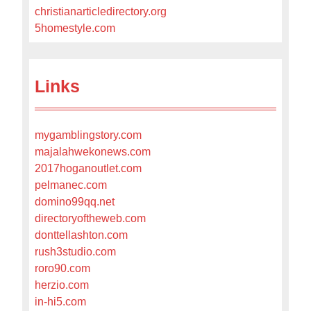
christianarticledirectory.org
5homestyle.com
Links
mygamblingstory.com
majalahwekonews.com
2017hoganoutlet.com
pelmanec.com
domino99qq.net
directoryoftheweb.com
donttellashton.com
rush3studio.com
roro90.com
herzio.com
in-hi5.com