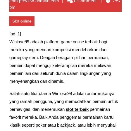
18,
admin@tvsportsguide24-
com.preview-domain.com
0 Comment
7:57
2024
com.preview-
pm
domain.com
Slot online
[ad_1]
Winlose99 adalah platform game online terbaik bagi
mereka yang mencari kompetisi mendebarkan dan
gameplay seru. Dengan beragam pilihan permainan,
pemain dapat menguji keterampilan mereka melawan
pemain lain dari seluruh dunia dalam lingkungan yang
menyenangkan dan dinamis.
Salah satu fitur utama Winlose99 adalah antarmukanya
yang ramah pengguna, yang memudahkan pemain untuk
bernavigasi dan menemukan
slot terbaik
permainan
favorit mereka. Baik Anda penggemar permainan kartu
klasik seperti poker atau blackjack, atau lebih menyukai