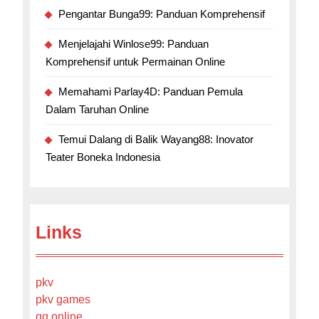
Pengantar Bunga99: Panduan Komprehensif
Menjelajahi Winlose99: Panduan
Komprehensif untuk Permainan Online
Memahami Parlay4D: Panduan Pemula
Dalam Taruhan Online
Temui Dalang di Balik Wayang88: Inovator
Teater Boneka Indonesia
Links
pkv
pkv games
qq online