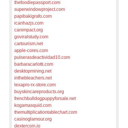
thefoodiepassport.com
superwindowproject.com
papibakigrafo.com
icanhazjs.com
canimpact.org
goviralstudy.com
cartourism.net
apple-cores.com
pulserasdeactividad10.com
barbaracarlotti.com
desktopmining.net
inthebleachers.net
lexapro-rx-store.com
buyskincareproducts.org
frenchbulldogpuppyforsale.net
kogamasquid.com
themultiplicationtablechart.com
casinoglamour.org
dextercoin.io