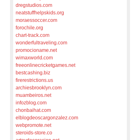
dregstudios.com
neatstuffhelpskids.org
moraessoccer.com
forochile.org
chart-track.com
wonderfultraveling.com
promocioname.net
wimaxworld.com
freeonlinecricketgames.net
bestcashing.biz
firerestrictions.us
archiesbrooklyn.com
muambeiros.net
infozblog.com
chonbaihat.com
elblogdeoscargonzalez.com
webpromote.net
steroids-store.co