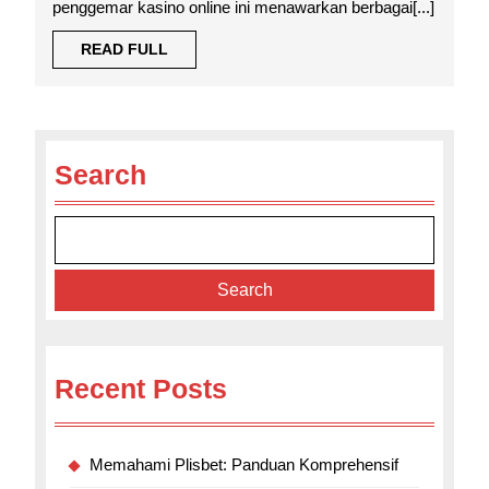
penggemar kasino online ini menawarkan berbagai[...]
Casino
Online
READ
READ FULL
FULL
Search
Search
Recent Posts
Memahami Plisbet: Panduan Komprehensif