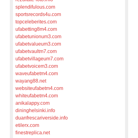
splendifulous.com
sportsrecords4u.com
topceleberites.com
ufabetting8m4.com
ufabetunionum3.com
ufabetvalueum3.com
ufabetvaultm7.com
ufabetvillageum7.com
ufabetvoicem3.com
waveufabetm4.com
wayang88.net
websiteufabetm4.com
whiteufabetm4.com
anikalappy.com
dininghelsinki.info
duanfrescariverside.info
etilerx.com
finestreplica.net