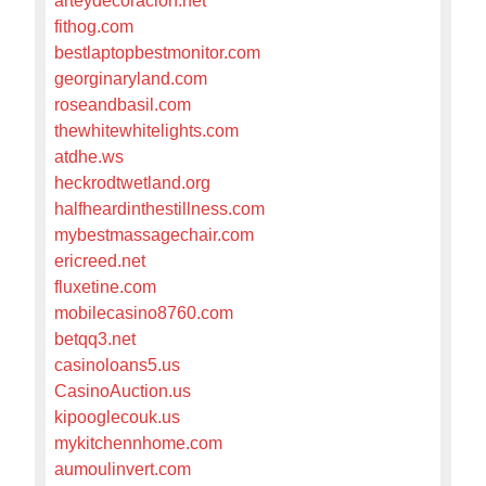
arteydecoracion.net
fithog.com
bestlaptopbestmonitor.com
georginaryland.com
roseandbasil.com
thewhitewhitelights.com
atdhe.ws
heckrodtwetland.org
halfheardinthestillness.com
mybestmassagechair.com
ericreed.net
fluxetine.com
mobilecasino8760.com
betqq3.net
casinoloans5.us
CasinoAuction.us
kipooglecouk.us
mykitchennhome.com
aumoulinvert.com