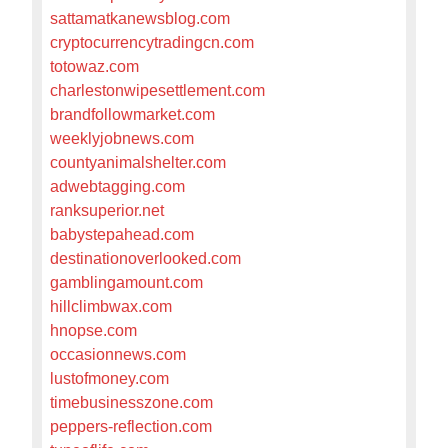
sattamatkanewsblog.com
cryptocurrencytradingcn.com
totowaz.com
charlestonwipesettlement.com
brandfollowmarket.com
weeklyjobnews.com
countyanimalshelter.com
adwebtagging.com
ranksuperior.net
babystepahead.com
destinationoverlooked.com
gamblingamount.com
hillclimbwax.com
hnopse.com
occasionnews.com
lustofmoney.com
timebusinesszone.com
peppers-reflection.com