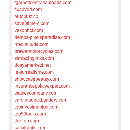
tgarnettcentrallautoads.com
fixadvert.com
autopluz.co
save3time-c.com
vexonhcf.com
demos-pixelsparadise.com
mediatitude.com
prewarmotorcycles.com
simracinglinks.com
dosyamerkezi.net
le-surrealisme.com
showcasebeauty.com
insurancepolicyexpert.com
statkeycompany.com
carolinadeckbuilders.com
topinvestingblog.com
top50tools.com
the-rep.com
saltyfranks.com