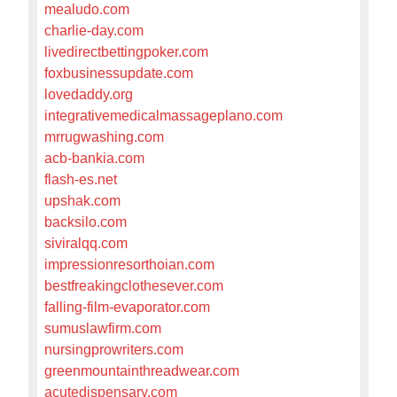
mealudo.com
charlie-day.com
livedirectbettingpoker.com
foxbusinessupdate.com
lovedaddy.org
integrativemedicalmassageplano.com
mrrugwashing.com
acb-bankia.com
flash-es.net
upshak.com
backsilo.com
siviralqq.com
impressionresorthoian.com
bestfreakingclothesever.com
falling-film-evaporator.com
sumuslawfirm.com
nursingprowriters.com
greenmountainthreadwear.com
acutedispensary.com