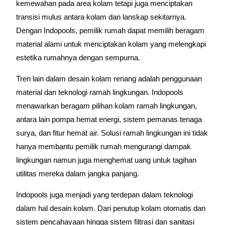
kemewahan pada area kolam tetapi juga menciptakan
transisi mulus antara kolam dan lanskap sekitarnya.
Dengan Indopools, pemilik rumah dapat memilih beragam
material alami untuk menciptakan kolam yang melengkapi
estetika rumahnya dengan sempurna.
Tren lain dalam desain kolam renang adalah penggunaan
material dan teknologi ramah lingkungan. Indopools
menawarkan beragam pilihan kolam ramah lingkungan,
antara lain pompa hemat energi, sistem pemanas tenaga
surya, dan fitur hemat air. Solusi ramah lingkungan ini tidak
hanya membantu pemilik rumah mengurangi dampak
lingkungan namun juga menghemat uang untuk tagihan
utilitas mereka dalam jangka panjang.
Indopools juga menjadi yang terdepan dalam teknologi
dalam hal desain kolam. Dari penutup kolam otomatis dan
sistem pencahayaan hingga sistem filtrasi dan sanitasi