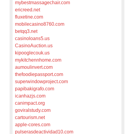
mybestmassagechair.com
ericreed.net
fluxetine.com
mobilecasino8760.com
betqq3.net
casinoloans5.us
CasinoAuction.us
kipooglecouk.us
mykitchennhome.com
aumoulinvert.com
thefoodiepassport.com
superwindowproject.com
papibakigrafo.com
icanhazjs.com
canimpact.org
goviralstudy.com
cartourism.net
apple-cores.com
pulserasdeactividad10.com