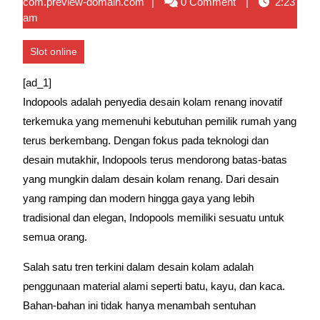
20,
admin@tvsportsguide24-
com.preview-domain.com
0 Comment
2:23
2026
com.preview-
am
domain.com
Slot online
[ad_1]
Indopools adalah penyedia desain kolam renang inovatif
terkemuka yang memenuhi kebutuhan pemilik rumah yang
terus berkembang. Dengan fokus pada teknologi dan
desain mutakhir, Indopools terus mendorong batas-batas
yang mungkin dalam desain kolam renang. Dari desain
yang ramping dan modern hingga gaya yang lebih
tradisional dan elegan, Indopools memiliki sesuatu untuk
semua orang.
Salah satu tren terkini dalam desain kolam adalah
penggunaan material alami seperti batu, kayu, dan kaca.
Bahan-bahan ini tidak hanya menambah sentuhan