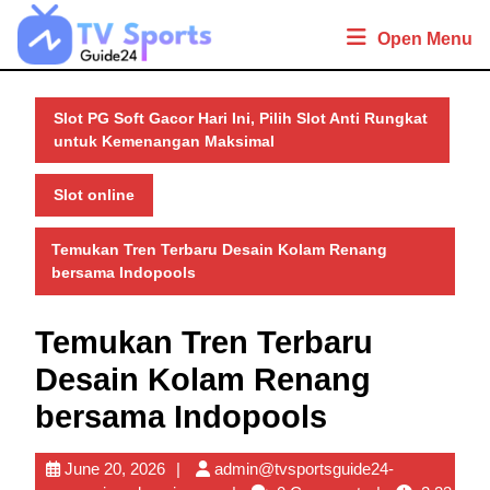
Skip
to
Open Menu
content
Skip
to
Slot PG Soft Gacor Hari Ini, Pilih Slot Anti Rungkat
content
untuk Kemenangan Maksimal
Slot online
Temukan Tren Terbaru Desain Kolam Renang
bersama Indopools
Temukan Tren Terbaru
Desain Kolam Renang
bersama Indopools
June
June 20, 2026
admin@tvsportsguide24-