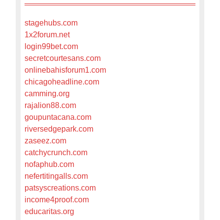
stagehubs.com
1x2forum.net
login99bet.com
secretcourtesans.com
onlinebahisforum1.com
chicagoheadline.com
camming.org
rajalion88.com
goupuntacana.com
riversedgepark.com
zaseez.com
catchycrunch.com
nofaphub.com
nefertitingalls.com
patsyscreations.com
income4proof.com
educaritas.org