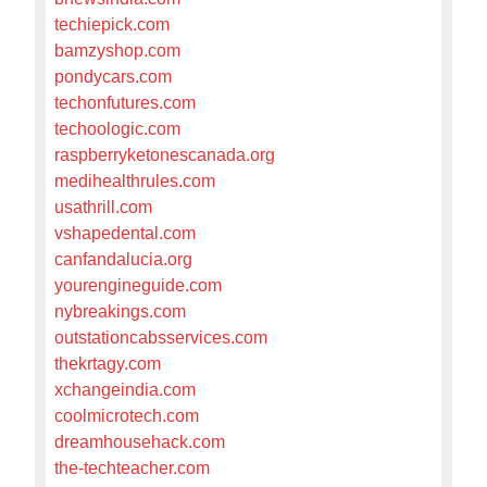
techiepick.com
bamzyshop.com
pondycars.com
techonfutures.com
techoologic.com
raspberryketonescanada.org
medihealthrules.com
usathrill.com
vshapedental.com
canfandalucia.org
yourengineguide.com
nybreakings.com
outstationcabsservices.com
thekrtagy.com
xchangeindia.com
coolmicrotech.com
dreamhousehack.com
the-techteacher.com