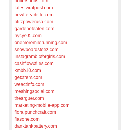
boilersnbits.com
latestviralpost.com
newfreearticle.com
blitzpowerusa.com
gardenofeaten.com
hycys05.com
onemoremilerunning.com
snowboardsteez.com
instagrambioforgirls.com
cashflowxfiles.com
kmbb10.com
getxtrem.com
weactinfo.com
meshingsocial.com
thearguer.com
marketing-mobile-app.com
floralpunchcraft.com
fiasone.com
danktankbattery.com