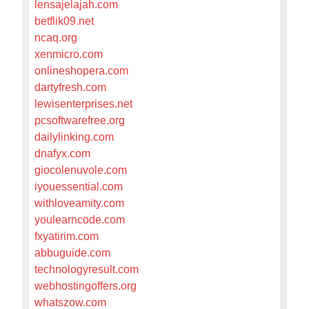
lensajelajah.com
betflik09.net
ncaq.org
xenmicro.com
onlineshopera.com
dartyfresh.com
lewisenterprises.net
pcsoftwarefree.org
dailylinking.com
dnafyx.com
giocolenuvole.com
iyouessential.com
withloveamity.com
youlearncode.com
fxyatirim.com
abbuguide.com
technologyresult.com
webhostingoffers.org
whatszow.com