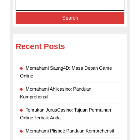
Search
Recent Posts
Memahami Saung4D: Masa Depan Game
Online
Memahami Ahlicasino: Panduan
Komprehensif
Temukan JurusCasino: Tujuan Permainan
Online Terbaik Anda
Memahami Plisbet: Panduan Komprehensif