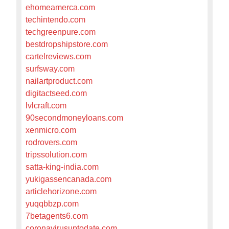
ehomeamerca.com
techintendo.com
techgreenpure.com
bestdropshipstore.com
cartelreviews.com
surfsway.com
nailartproduct.com
digitactseed.com
lvlcraft.com
90secondmoneyloans.com
xenmicro.com
rodrovers.com
tripssolution.com
satta-king-india.com
yukigassencanada.com
articlehorizone.com
yuqqbbzp.com
7betagents6.com
coronavirusuptodate.com