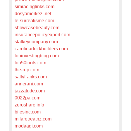
simracinglinks.com
dosyamerkezi.net
le-surrealisme.com
showcasebeauty.com
insurancepolicyexpert.com
statkeycompany.com
carolinadeckbuilders.com
topinvestingblog.com
top50tools.com
the-rep.com
saltyfranks.com
annerani.com
jazzatude.com
0022pa.com
zeroshare.info
bilesinc.com
milaretreatnz.com
modaagi.com