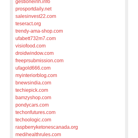
gestioneinh.info
prosportdaily.net
salesinvest22.com
teseract.org
trendy-ama-shop.com
ufabett732m7.com
visiofood.com
droidwindow.com
freeprsubmission.com
ufagold666.com
myinteriorblog.com
bnewsindia.com
techiepick.com
bamzyshop.com
pondycars.com
techonfutures.com
techoologic.com
raspberryketonescanada.org
medihealthrules.com