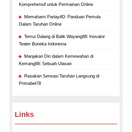
Komprehensif untuk Permainan Online
Memahami Parlay4D: Panduan Pemula
Dalam Taruhan Online
Temui Dalang di Balik Wayang88: Inovator
Teater Boneka Indonesia
Manjakan Diri dalam Kemewahan di
Kemang88: Sebuah Ulasan
Rasakan Sensasi Taruhan Langsung di
Primabet78
Links