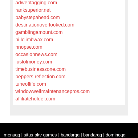
adwebtagging.com
ranksuperior.net
babystepahead.com
destinationoverlooked.com
gamblingamount.com
hillclimbwax.com
hnopse.com
occasionnews.com
lustofmoney.com
timebusinesszone.com
peppers-reflection.com
tuneoflife.com
windowwellmaintenancepros.com
affiliateholder.com
menuqq
|
situs pkv games
|
bandarqq
|
bandarqq
|
dominoqq