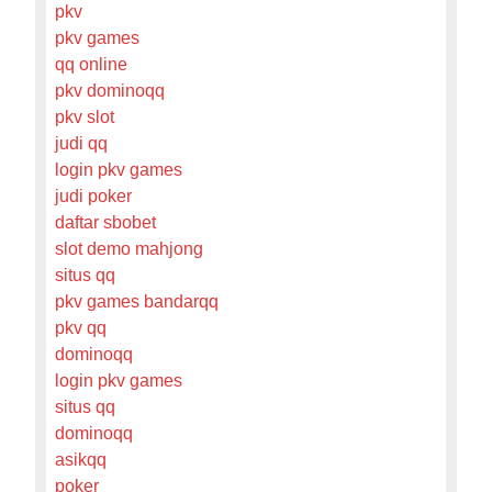
pkv
pkv games
qq online
pkv dominoqq
pkv slot
judi qq
login pkv games
judi poker
daftar sbobet
slot demo mahjong
situs qq
pkv games bandarqq
pkv qq
dominoqq
login pkv games
situs qq
dominoqq
asikqq
poker