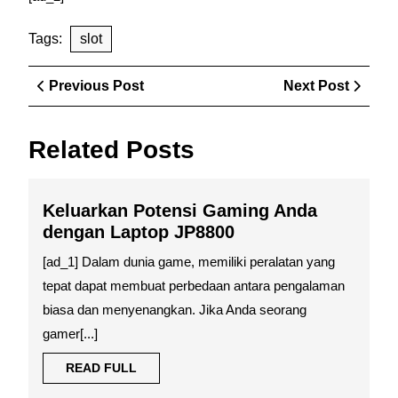
Tags:
slot
Post
Previous
Next
Previous Post
Next Post
navigation
Post
Post
Related Posts
Keluarkan Potensi Gaming Anda
Keluarkan
dengan Laptop JP8800
Potensi
[ad_1] Dalam dunia game, memiliki peralatan yang
Gaming
tepat dapat membuat perbedaan antara pengalaman
Anda
biasa dan menyenangkan. Jika Anda seorang
dengan
gamer[...]
Laptop
JP8800
READ
READ FULL
FULL