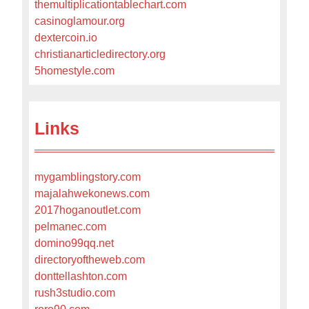
themultiplicationtablechart.com
casinoglamour.org
dextercoin.io
christianarticledirectory.org
5homestyle.com
Links
mygamblingstory.com
majalahwekonews.com
2017hoganoutlet.com
pelmanec.com
domino99qq.net
directoryoftheweb.com
donttellashton.com
rush3studio.com