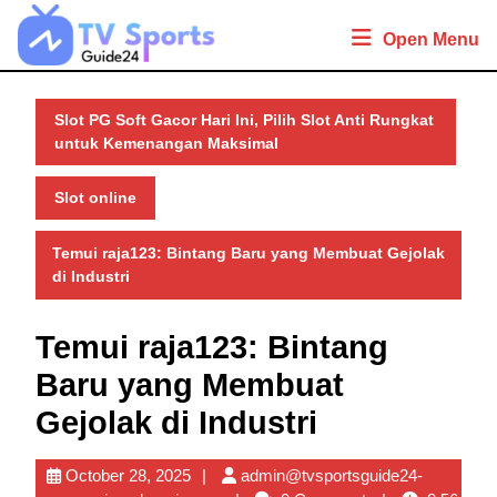
Skip
to
Open Menu
content
Skip
to
Slot PG Soft Gacor Hari Ini, Pilih Slot Anti Rungkat
content
untuk Kemenangan Maksimal
Slot online
Temui raja123: Bintang Baru yang Membuat Gejolak
di Industri
Temui raja123: Bintang
Baru yang Membuat
Gejolak di Industri
October
October 28, 2025
admin@tvsportsguide24-