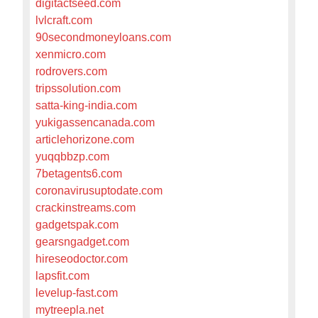
digitactseed.com
lvlcraft.com
90secondmoneyloans.com
xenmicro.com
rodrovers.com
tripssolution.com
satta-king-india.com
yukigassencanada.com
articlehorizone.com
yuqqbbzp.com
7betagents6.com
coronavirusuptodate.com
crackinstreams.com
gadgetspak.com
gearsngadget.com
hireseodoctor.com
lapsfit.com
levelup-fast.com
mytreepla.net