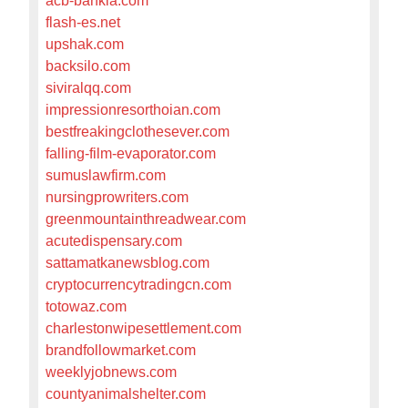
acb-bankia.com
flash-es.net
upshak.com
backsilo.com
siviralqq.com
impressionresorthoian.com
bestfreakingclothesever.com
falling-film-evaporator.com
sumuslawfirm.com
nursingprowriters.com
greenmountainthreadwear.com
acutedispensary.com
sattamatkanewsblog.com
cryptocurrencytradingcn.com
totowaz.com
charlestonwipesettlement.com
brandfollowmarket.com
weeklyjobnews.com
countyanimalshelter.com