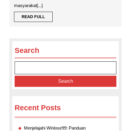
masyarakat[...]
Ini
Mempengaruhi
READ
READ FULL
Kebudayaan
FULL
Modern
Search
Search
Recent Posts
Menjelajahi Winlose99: Panduan