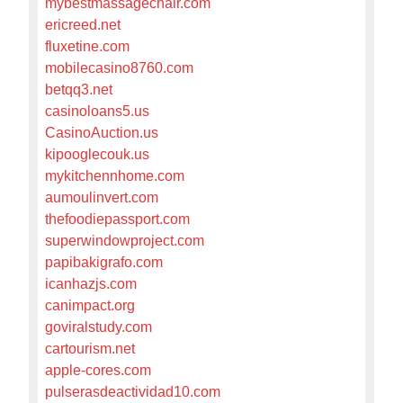
mybestmassagechair.com
ericreed.net
fluxetine.com
mobilecasino8760.com
betqq3.net
casinoloans5.us
CasinoAuction.us
kipooglecouk.us
mykitchennhome.com
aumoulinvert.com
thefoodiepassport.com
superwindowproject.com
papibakigrafo.com
icanhazjs.com
canimpact.org
goviralstudy.com
cartourism.net
apple-cores.com
pulserasdeactividad10.com