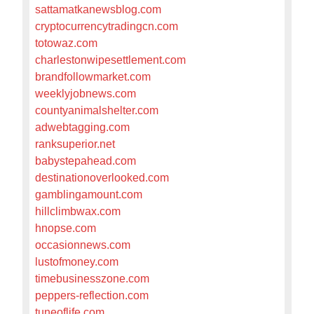
sattamatkanewsblog.com
cryptocurrencytradingcn.com
totowaz.com
charlestonwipesettlement.com
brandfollowmarket.com
weeklyjobnews.com
countyanimalshelter.com
adwebtagging.com
ranksuperior.net
babystepahead.com
destinationoverlooked.com
gamblingamount.com
hillclimbwax.com
hnopse.com
occasionnews.com
lustofmoney.com
timebusinesszone.com
peppers-reflection.com
tuneoflife.com