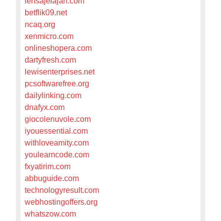
lensajelajah.com
betflik09.net
ncaq.org
xenmicro.com
onlineshopera.com
dartyfresh.com
lewisenterprises.net
pcsoftwarefree.org
dailylinking.com
dnafyx.com
giocolenuvole.com
iyouessential.com
withloveamity.com
youlearncode.com
fxyatirim.com
abbuguide.com
technologyresult.com
webhostingoffers.org
whatszow.com