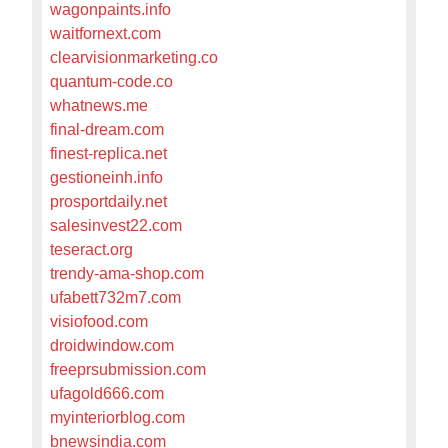
wagonpaints.info
waitfornext.com
clearvisionmarketing.co
quantum-code.co
whatnews.me
final-dream.com
finest-replica.net
gestioneinh.info
prosportdaily.net
salesinvest22.com
teseract.org
trendy-ama-shop.com
ufabett732m7.com
visiofood.com
droidwindow.com
freeprsubmission.com
ufagold666.com
myinteriorblog.com
bnewsindia.com