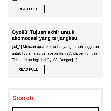
Pasukan88
READ
READ FULL
FULL
Oyo88: Tujuan akhir untuk
Oyo88:
akomodasi yang terjangkau
Tujuan
[ad_1] Mencari opsi akomodasi yang ramah anggaran
akhir
untuk liburan atau perjalanan bisnis Anda berikutnya?
untuk
Tidak terlihat lagi dari Oyo88! Dengan[...]
akomodasi
yang
READ
READ FULL
terjangkau
FULL
Search