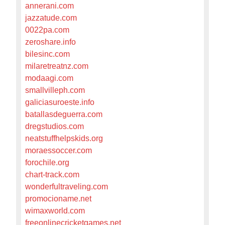
annerani.com
jazzatude.com
0022pa.com
zeroshare.info
bilesinc.com
milaretreatnz.com
modaagi.com
smallvilleph.com
galiciasuroeste.info
batallasdeguerra.com
dregstudios.com
neatstuffhelpskids.org
moraessoccer.com
forochile.org
chart-track.com
wonderfultraveling.com
promocioname.net
wimaxworld.com
freeonlinecricketgames.net