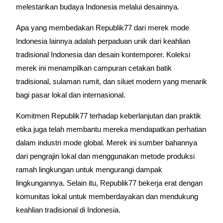
melestarikan budaya Indonesia melalui desainnya.
Apa yang membedakan Republik77 dari merek mode
Indonesia lainnya adalah perpaduan unik dari keahlian
tradisional Indonesia dan desain kontemporer. Koleksi
merek ini menampilkan campuran cetakan batik
tradisional, sulaman rumit, dan siluet modern yang menarik
bagi pasar lokal dan internasional.
Komitmen Republik77 terhadap keberlanjutan dan praktik
etika juga telah membantu mereka mendapatkan perhatian
dalam industri mode global. Merek ini sumber bahannya
dari pengrajin lokal dan menggunakan metode produksi
ramah lingkungan untuk mengurangi dampak
lingkungannya. Selain itu, Republik77 bekerja erat dengan
komunitas lokal untuk memberdayakan dan mendukung
keahlian tradisional di Indonesia.