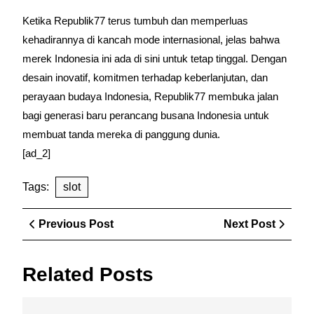
Ketika Republik77 terus tumbuh dan memperluas
kehadirannya di kancah mode internasional, jelas bahwa
merek Indonesia ini ada di sini untuk tetap tinggal. Dengan
desain inovatif, komitmen terhadap keberlanjutan, dan
perayaan budaya Indonesia, Republik77 membuka jalan
bagi generasi baru perancang busana Indonesia untuk
membuat tanda mereka di panggung dunia.
[ad_2]
Tags:
slot
Post
Previous
Next
Previous Post
Next Post
navigation
Post
Post
Related Posts