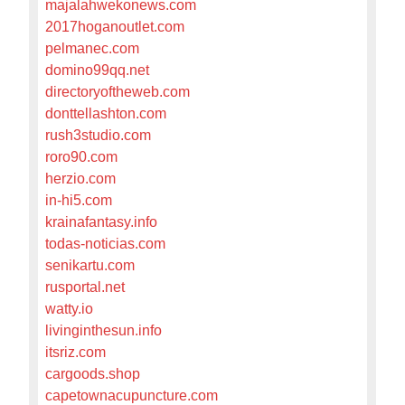
majalahwekonews.com
2017hoganoutlet.com
pelmanec.com
domino99qq.net
directoryoftheweb.com
donttellashton.com
rush3studio.com
roro90.com
herzio.com
in-hi5.com
krainafantasy.info
todas-noticias.com
senikartu.com
rusportal.net
watty.io
livinginthesun.info
itsriz.com
cargoods.shop
capetownacupuncture.com