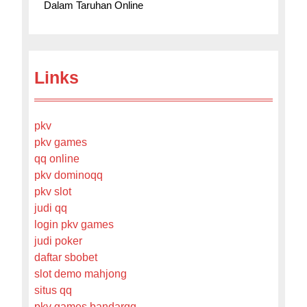
Dalam Taruhan Online
Links
pkv
pkv games
qq online
pkv dominoqq
pkv slot
judi qq
login pkv games
judi poker
daftar sbobet
slot demo mahjong
situs qq
pkv games bandarqq