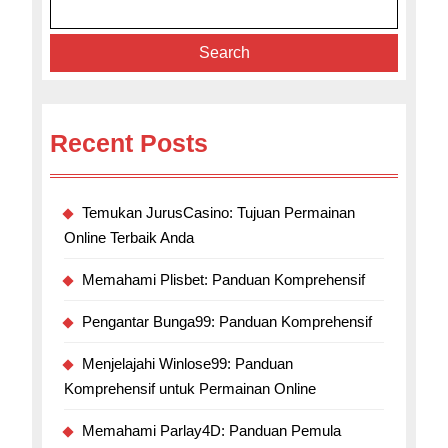
Search
Recent Posts
Temukan JurusCasino: Tujuan Permainan
Online Terbaik Anda
Memahami Plisbet: Panduan Komprehensif
Pengantar Bunga99: Panduan Komprehensif
Menjelajahi Winlose99: Panduan
Komprehensif untuk Permainan Online
Memahami Parlay4D: Panduan Pemula