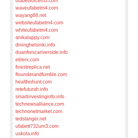
ufabetvoicem3.com
waveufabetm4.com
wayang88.net
websiteufabetm4.com
whiteufabetm4.com
anikalappy.com
dininghelsinki.info
duanfrescariverside.info
etilerx.com
finestreplica.net
flounderandfumble.com
healthohunt.com
retefuturah.info
smartinvestinginfo.info
technewsalliance.com
technonetmarket.com
tedstanger.net
ufabett732um3.com
uskola.info