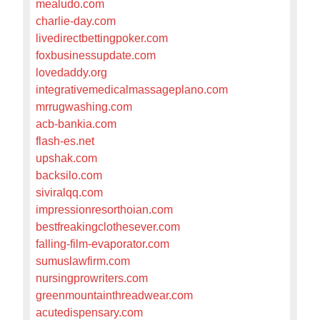
mealudo.com
charlie-day.com
livedirectbettingpoker.com
foxbusinessupdate.com
lovedaddy.org
integrativemedicalmassageplano.com
mrrugwashing.com
acb-bankia.com
flash-es.net
upshak.com
backsilo.com
siviralqq.com
impressionresorthoian.com
bestfreakingclothesever.com
falling-film-evaporator.com
sumuslawfirm.com
nursingprowriters.com
greenmountainthreadwear.com
acutedispensary.com