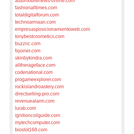
automobilenews-online.com
fashionalltimes.com
totaldigitalforum.com
technoarmaan.com
empresasposicionamientoweb.com
tonybestcosmetics.com
buzznc.com
fxjoiner.com
skinbykindra.com
alltherageface.com
codenational.com
progameexplorer.com
rockislandroastery.com
directselling-pro.com
revenuealarm.com
lurab.com
ignitioncoilguide.com
mytechcomputer.com
bioslot168.com