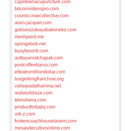
capetownacupuncture.com
bitcoinvideospro.com
cosmiccrowcollective.com
alain-jacquet.com
gotisouizakayabakeneko.com
meshpoint.me
spongebob.net
busyboxintl.com
auttayanratchapak.com
postcoffeebarva.com
elteatromilliondollar.com
burgerkingfranchise.org
vallarpadathamma.net
realworldsize.com
teknolama.com
productforbaby.com
orb-z.com
fosterscoachhousetavern.com
mesasdecultivoonline.com