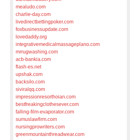
mealudo.com
charlie-day.com
livedirectbettingpoker.com
foxbusinessupdate.com
lovedaddy.org
integrativemedicalmassageplano.com
mrrugwashing.com
acb-bankia.com
flash-es.net
upshak.com
backsilo.com
siviralqq.com
impressionresorthoian.com
bestfreakingclothesever.com
falling-film-evaporator.com
sumuslawfirm.com
nursingprowriters.com
greenmountainthreadwear.com