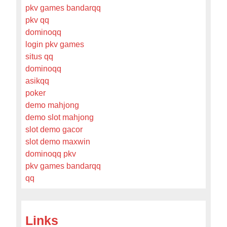
pkv games bandarqq
pkv qq
dominoqq
login pkv games
situs qq
dominoqq
asikqq
poker
demo mahjong
demo slot mahjong
slot demo gacor
slot demo maxwin
dominoqq pkv
pkv games bandarqq
qq
Links