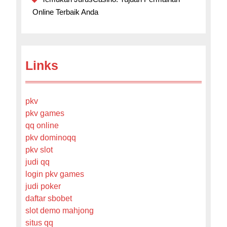
Online Terbaik Anda
Links
pkv
pkv games
qq online
pkv dominoqq
pkv slot
judi qq
login pkv games
judi poker
daftar sbobet
slot demo mahjong
situs qq