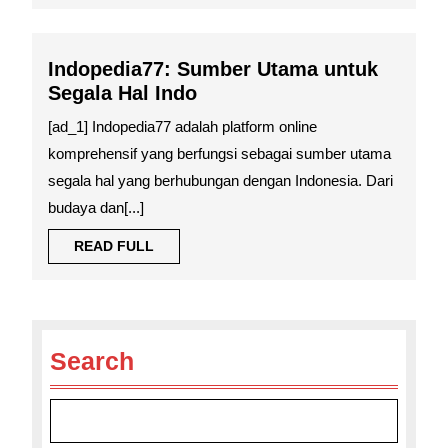
media
sosial
Indopedia77: Sumber Utama untuk
Indopedia77:
Segala Hal Indo
Sumber
[ad_1] Indopedia77 adalah platform online
Utama
komprehensif yang berfungsi sebagai sumber utama
untuk
segala hal yang berhubungan dengan Indonesia. Dari
Segala
budaya dan[...]
Hal
Indo
READ
READ FULL
FULL
Search