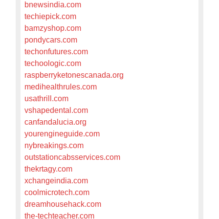
bnewsindia.com
techiepick.com
bamzyshop.com
pondycars.com
techonfutures.com
techoologic.com
raspberryketonescanada.org
medihealthrules.com
usathrill.com
vshapedental.com
canfandalucia.org
yourengineguide.com
nybreakings.com
outstationcabsservices.com
thekrtagy.com
xchangeindia.com
coolmicrotech.com
dreamhousehack.com
the-techteacher.com