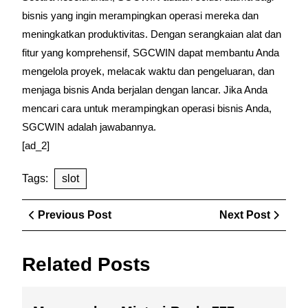
bisnis yang ingin merampingkan operasi mereka dan
meningkatkan produktivitas. Dengan serangkaian alat dan
fitur yang komprehensif, SGCWIN dapat membantu Anda
mengelola proyek, melacak waktu dan pengeluaran, dan
menjaga bisnis Anda berjalan dengan lancar. Jika Anda
mencari cara untuk merampingkan operasi bisnis Anda,
SGCWIN adalah jawabannya.
[ad_2]
Tags:
slot
Post
Previous
Next
Previous Post
Next Post
navigation
Post
Post
Related Posts