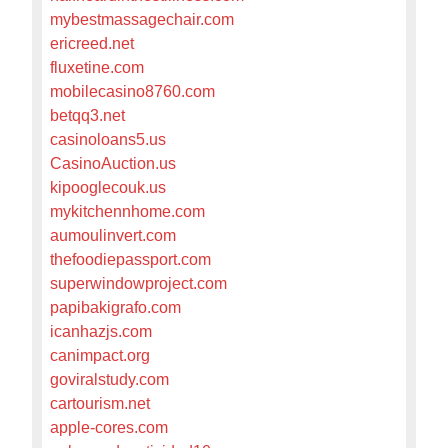
mybestmassagechair.com
ericreed.net
fluxetine.com
mobilecasino8760.com
betqq3.net
casinoloans5.us
CasinoAuction.us
kipooglecouk.us
mykitchennhome.com
aumoulinvert.com
thefoodiepassport.com
superwindowproject.com
papibakigrafo.com
icanhazjs.com
canimpact.org
goviralstudy.com
cartourism.net
apple-cores.com