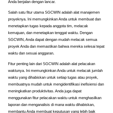
Anda berjalan dengan lancar.
Salah satu fitur utama SGCWIN adalah alat manajemen
proyeknya. Ini memungkinkan Anda untuk membuat dan
menetapkan tugas kepada anggota tim, melacak
kemajuan, dan menetapkan tenggat waktu. Dengan
SGCWIN, Anda dapat dengan mudah melacak semua
proyek Anda dan memastikan bahwa mereka selesai tepat
waktu dan sesuai anggaran.
Fitur penting lain dari SGCWIN adalah alat pelacakan
waktunya. Ini memungkinkan Anda untuk melacak jumlah
waktu yang dihabiskan untuk setiap tugas atau proyek,
membuatnya mudah untuk mengidentifikasi inefisiensi dan
meningkatkan produktivitas. Anda juga dapat
menggunakan fitur pelacakan waktu untuk menghasilkan
laporan dan menganalisis di mana waktu dihabiskan,
membantu Anda membuat keputusan yang lebih baik