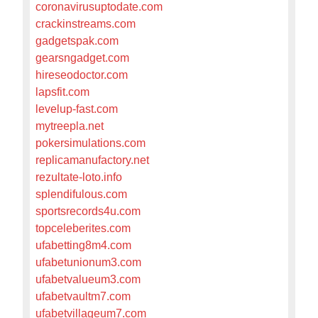
coronavirusuptodate.com
crackinstreams.com
gadgetspak.com
gearsngadget.com
hireseodoctor.com
lapsfit.com
levelup-fast.com
mytreepla.net
pokersimulations.com
replicamanufactory.net
rezultate-loto.info
splendifulous.com
sportsrecords4u.com
topceleberites.com
ufabetting8m4.com
ufabetunionum3.com
ufabetvalueum3.com
ufabetvaultm7.com
ufabetvillageum7.com