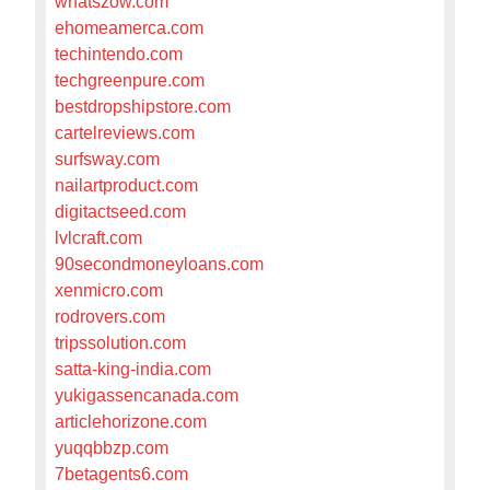
whatszow.com
ehomeamerca.com
techintendo.com
techgreenpure.com
bestdropshipstore.com
cartelreviews.com
surfsway.com
nailartproduct.com
digitactseed.com
lvlcraft.com
90secondmoneyloans.com
xenmicro.com
rodrovers.com
tripssolution.com
satta-king-india.com
yukigassencanada.com
articlehorizone.com
yuqqbbzp.com
7betagents6.com