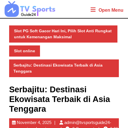
Skip
to
Open Menu
content
Skip
to
Slot PG Soft Gacor Hari Ini, Pilih Slot Anti Rungkat
content
untuk Kemenangan Maksimal
Slot online
Serbajitu: Destinasi Ekowisata Terbaik di Asia
Tenggara
Serbajitu: Destinasi
Ekowisata Terbaik di Asia
Tenggara
November
November 4, 2025
admin@tvsportsguide24-