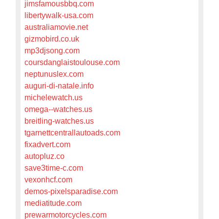
jimsfamousbbq.com
libertywalk-usa.com
australiamovie.net
gizmobird.co.uk
mp3djsong.com
coursdanglaistoulouse.com
neptunuslex.com
auguri-di-natale.info
michelewatch.us
omega--watches.us
breitling-watches.us
tgarnettcentrallautoads.com
fixadvert.com
autopluz.co
save3time-c.com
vexonhcf.com
demos-pixelsparadise.com
mediatitude.com
prewarmotorcycles.com