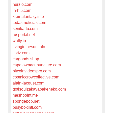
herzio.com
in-hi5.com
krainafantasy.info
todas-noticias.com
senikartu.com
rusportal.net
watty.io
livinginthesun.info
itsriz.com
cargoods.shop
capetownacupuncture.com
bitcoinvideospro.com
cosmiccrowcollective.com
alain-jacquet.com
gotisouizakayabakeneko.com
meshpoint.me
spongebob.net
busyboxintl.com