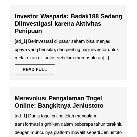
untuk
Perjudian
Online
Investor Waspada: Badak188 Sedang
Diinvestigasi karena Aktivitas
Investor
Penipuan
Waspada:
[ad_1] Berinvestasi di pasar saham bisa menjadi
Badak188
upaya yang berisiko, dan penting bagi investor untuk
Sedang
melakukan uji tuntas sebelum memasukkan[...]
Diinvestigasi
karena
READ
READ FULL
Aktivitas
FULL
Penipuan
Merevolusi Pengalaman Togel
Merevolusi
Online: Bangkitnya Jeniustoto
Pengalama
[ad_1] Dunia togel online telah mengalami
Togel
transformasi signifikan dalam beberapa tahun terakhir,
Online:
dengan munculnya platform inovatif seperti Jeniustoto
Bangkitnya