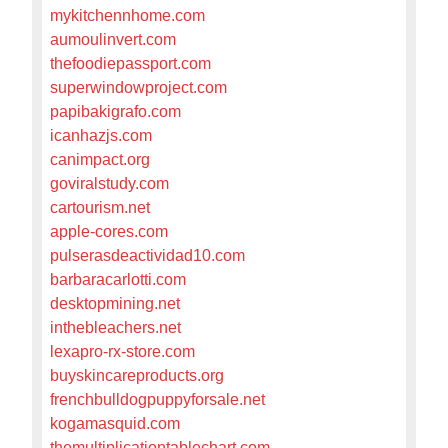
mykitchennhome.com
aumoulinvert.com
thefoodiepassport.com
superwindowproject.com
papibakigrafo.com
icanhazjs.com
canimpact.org
goviralstudy.com
cartourism.net
apple-cores.com
pulserasdeactividad10.com
barbaracarlotti.com
desktopmining.net
inthebleachers.net
lexapro-rx-store.com
buyskincareproducts.org
frenchbulldogpuppyforsale.net
kogamasquid.com
themultiplicationtablechart.com