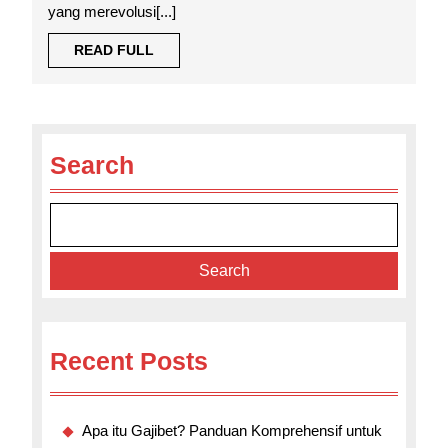
yang merevolusi[...]
Jeniustoto
READ
READ FULL
FULL
Search
Search
Recent Posts
Apa itu Gajibet? Panduan Komprehensif untuk