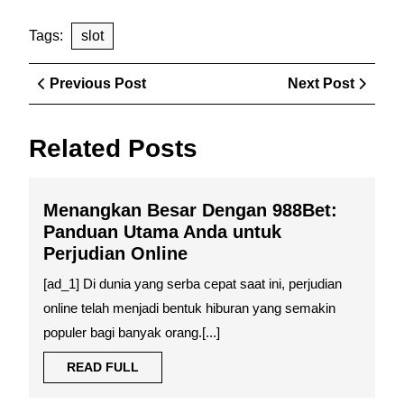
Tags:
slot
Post
Previous
Next
Previous Post
Next Post
navigation
Post
Post
Related Posts
Menangkan Besar Dengan 988Bet:
Panduan Utama Anda untuk
Menangkan
Perjudian Online
Besar
[ad_1] Di dunia yang serba cepat saat ini, perjudian
Dengan
online telah menjadi bentuk hiburan yang semakin
988Bet:
populer bagi banyak orang.[...]
Panduan
Utama
READ
READ FULL
Anda
FULL