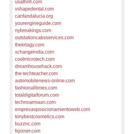
usathrill.com
vshapedental.com
canfandalucia.org
yourengineguide.com
nybreakings.com
outstationcabsservices.com
thekrtagy.com
xchangeindia.com
coolmicrotech.com
dreamhousehack.com
the-techteacher.com
automobilenews-online.com
fashionalltimes.com
totaldigitalforum.com
technoarmaan.com
empresasposicionamientoweb.com
tonybestcosmetics.com
buzznc.com
fxjoiner.com