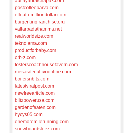
auttayanratchapak.com
postcoffeebarva.com
elteatromilliondollar.com
burgerkingfranchise.org
vallarpadathamma.net
realworldsize.com
teknolama.com
productforbaby.com
orb-z.com
fosterscoachhousetavern.com
mesasdecultivoonline.com
boilersnbits.com
latestviralpost.com
newfreearticle.com
blitzpowerusa.com
gardenofeaten.com
hycys05.com
onemoremilerunning.com
snowboardsteez.com