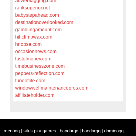
adwebtagging.com
ranksuperior.net
babystepahead.com
destinationoverlooked.com
gamblingamount.com
hillclimbwax.com
hnopse.com
occasionnews.com
lustofmoney.com
timebusinesszone.com
peppers-reflection.com
tuneoflife.com
windowwellmaintenancepros.com
affiliateholder.com
menuqq
|
situs pkv games
|
bandarqq
|
bandarqq
|
dominoqq