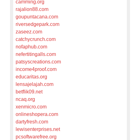
camming.org
rajalion88.com
goupuntacana.com
riversedgepark.com
zaseez.com
catchycrunch.com
nofaphub.com
nefertitingalls.com
patsyscreations.com
income4proof.com
educaritas.org
lensajelajah.com
betflik09.net
ncaq.org
xenmicro.com
onlineshopera.com
dartyfresh.com
lewisenterprises.net
pcsoftwarefree.org