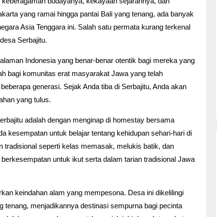
n keberagaman budayanya, kekayaan sejarahnya, dan
arta yang ramai hingga pantai Bali yang tenang, ada banyak
gara Asia Tenggara ini. Salah satu permata kurang terkenal
desa Serbajitu.
galaman Indonesia yang benar-benar otentik bagi mereka yang
mah bagi komunitas erat masyarakat Jawa yang telah
beberapa generasi. Sejak Anda tiba di Serbajitu, Anda akan
han yang tulus.
Serbajitu adalah dengan menginap di homestay bersama
da kesempatan untuk belajar tentang kehidupan sehari-hari di
an tradisional seperti kelas memasak, melukis batik, dan
erkesempatan untuk ikut serta dalam tarian tradisional Jawa
kan keindahan alam yang mempesona. Desa ini dikelilingi
ng tenang, menjadikannya destinasi sempurna bagi pecinta