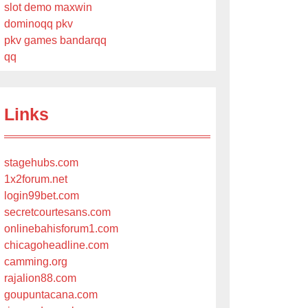
slot demo maxwin
dominoqq pkv
pkv games bandarqq
qq
Links
stagehubs.com
1x2forum.net
login99bet.com
secretcourtesans.com
onlinebahisforum1.com
chicagoheadline.com
camming.org
rajalion88.com
goupuntacana.com