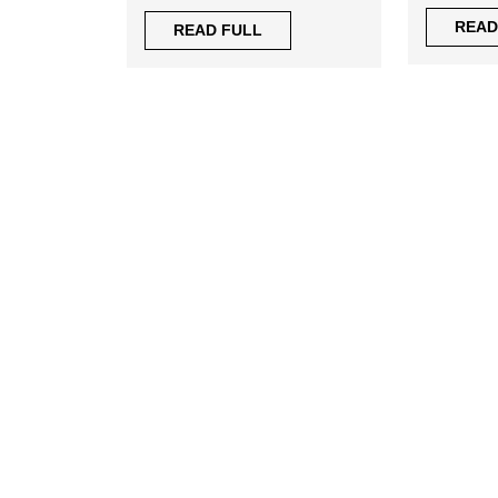
READ
READ
READ FULL
FULL