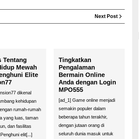
Next
Next Post
Post
s Tentang
Tingkatkan
Hidup Mewah
Pengalaman
enghuni Elite
Bermain Online
Sekilas
on77
Anda dengan Login
Tentang
Tingkatkan
MPO555
nsion77 dikenal
Gaya
Pengalaman
[ad_1] Game online menjadi
lambang kehidupan
Hidup
Bermain
semakin populer dalam
engan rumah-rumah
Mewah
Online
beberapa tahun terakhir,
 yang luas, taman
Para
Anda
dengan jutaan orang di
Penghuni
dengan
n, dan fasilitas
Elite
Login
seluruh dunia masuk untuk
Penghuni elit[...]