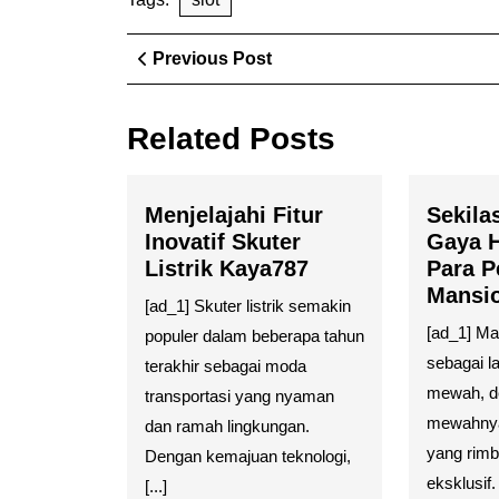
Post
Previous
Previous Post
Post
navigation
Related Posts
Menjelajahi Fitur
Sekila
Inovatif Skuter
Gaya 
Menjelajahi
Listrik Kaya787
Para P
Fitur
Mansi
[ad_1] Skuter listrik semakin
Inovatif
[ad_1] Ma
populer dalam beberapa tahun
Skuter
sebagai 
terakhir sebagai moda
Listrik
mewah, d
transportasi yang nyaman
Kaya787
mewahnya
dan ramah lingkungan.
yang rimbu
Dengan kemajuan teknologi,
eksklusif. 
[...]