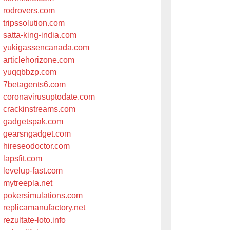
rodrovers.com
tripssolution.com
satta-king-india.com
yukigassencanada.com
articlehorizone.com
yuqqbbzp.com
7betagents6.com
coronavirusuptodate.com
crackinstreams.com
gadgetspak.com
gearsngadget.com
hireseodoctor.com
lapsfit.com
levelup-fast.com
mytreepla.net
pokersimulations.com
replicamanufactory.net
rezultate-loto.info