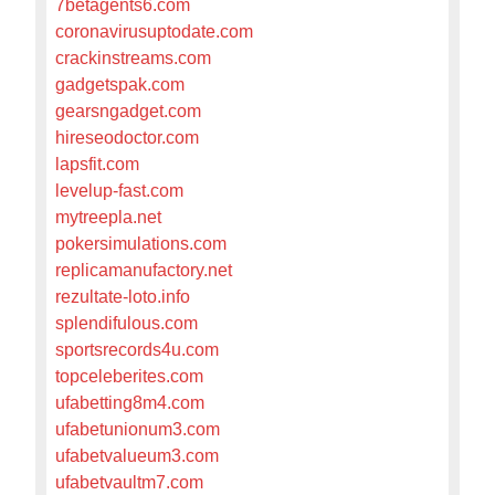
7betagents6.com
coronavirusuptodate.com
crackinstreams.com
gadgetspak.com
gearsngadget.com
hireseodoctor.com
lapsfit.com
levelup-fast.com
mytreepla.net
pokersimulations.com
replicamanufactory.net
rezultate-loto.info
splendifulous.com
sportsrecords4u.com
topceleberites.com
ufabetting8m4.com
ufabetunionum3.com
ufabetvalueum3.com
ufabetvaultm7.com