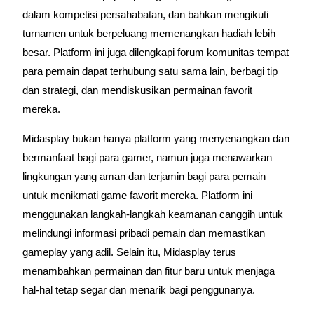
dalam kompetisi persahabatan, dan bahkan mengikuti
turnamen untuk berpeluang memenangkan hadiah lebih
besar. Platform ini juga dilengkapi forum komunitas tempat
para pemain dapat terhubung satu sama lain, berbagi tip
dan strategi, dan mendiskusikan permainan favorit
mereka.
Midasplay bukan hanya platform yang menyenangkan dan
bermanfaat bagi para gamer, namun juga menawarkan
lingkungan yang aman dan terjamin bagi para pemain
untuk menikmati game favorit mereka. Platform ini
menggunakan langkah-langkah keamanan canggih untuk
melindungi informasi pribadi pemain dan memastikan
gameplay yang adil. Selain itu, Midasplay terus
menambahkan permainan dan fitur baru untuk menjaga
hal-hal tetap segar dan menarik bagi penggunanya.