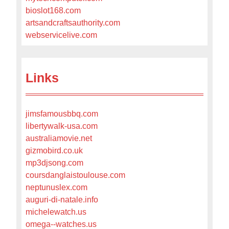
bioslot168.com
artsandcraftsauthority.com
webservicelive.com
Links
jimsfamousbbq.com
libertywalk-usa.com
australiamovie.net
gizmobird.co.uk
mp3djsong.com
coursdanglaistoulouse.com
neptunuslex.com
auguri-di-natale.info
michelewatch.us
omega--watches.us