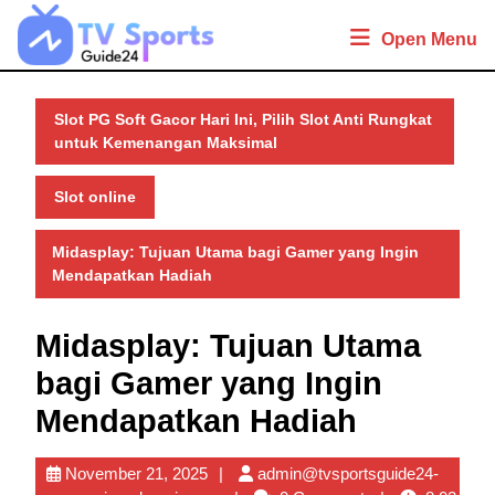
Skip
to
Open Menu
content
Skip
to
Slot PG Soft Gacor Hari Ini, Pilih Slot Anti Rungkat
content
untuk Kemenangan Maksimal
Slot online
Midasplay: Tujuan Utama bagi Gamer yang Ingin
Mendapatkan Hadiah
Midasplay: Tujuan Utama
bagi Gamer yang Ingin
Mendapatkan Hadiah
November
November 21, 2025
admin@tvsportsguide24-