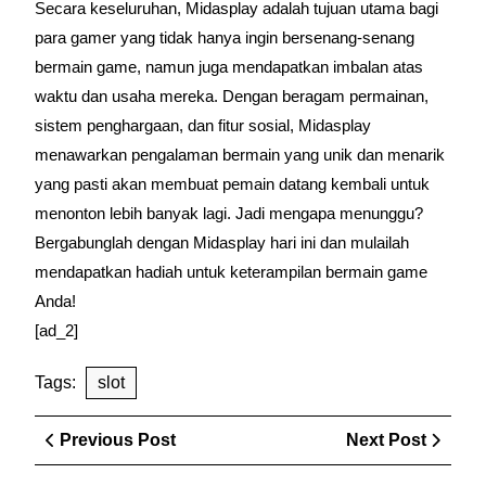
Secara keseluruhan, Midasplay adalah tujuan utama bagi
para gamer yang tidak hanya ingin bersenang-senang
bermain game, namun juga mendapatkan imbalan atas
waktu dan usaha mereka. Dengan beragam permainan,
sistem penghargaan, dan fitur sosial, Midasplay
menawarkan pengalaman bermain yang unik dan menarik
yang pasti akan membuat pemain datang kembali untuk
menonton lebih banyak lagi. Jadi mengapa menunggu?
Bergabunglah dengan Midasplay hari ini dan mulailah
mendapatkan hadiah untuk keterampilan bermain game
Anda!
[ad_2]
Tags:
slot
Post
Previous
Next
Previous Post
Next Post
navigation
Post
Post