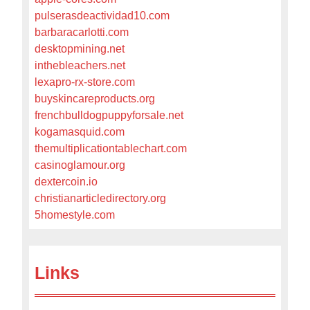
pulserasdeactividad10.com
barbaracarlotti.com
desktopmining.net
inthebleachers.net
lexapro-rx-store.com
buyskincareproducts.org
frenchbulldogpuppyforsale.net
kogamasquid.com
themultiplicationtablechart.com
casinoglamour.org
dextercoin.io
christianarticledirectory.org
5homestyle.com
Links