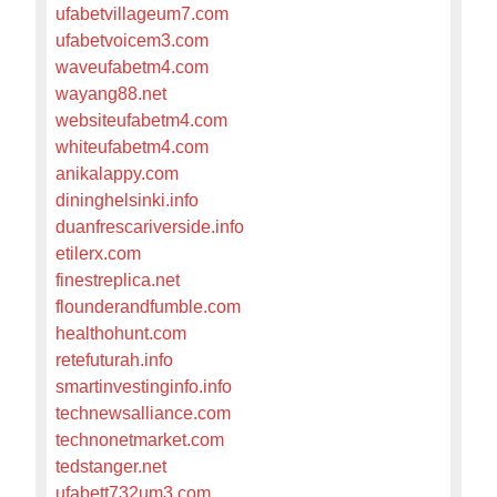
ufabetvillageum7.com
ufabetvoicem3.com
waveufabetm4.com
wayang88.net
websiteufabetm4.com
whiteufabetm4.com
anikalappy.com
dininghelsinki.info
duanfrescariverside.info
etilerx.com
finestreplica.net
flounderandfumble.com
healthohunt.com
retefuturah.info
smartinvestinginfo.info
technewsalliance.com
technonetmarket.com
tedstanger.net
ufabett732um3.com