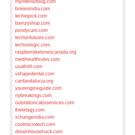
myinteriorblog.com
bnewsindia.com
techiepick.com
bamzyshop.com
pondycars.com
techonfutures.com
techoologic.com
raspberryketonescanada.org
medihealthrules.com
usathrill.com
vshapedental.com
canfandalucia.org
yourengineguide.com
nybreakings.com
outstationcabsservices.com
thekrtagy.com
xchangeindia.com
coolmicrotech.com
dreamhousehack.com