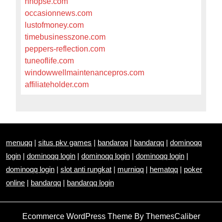
hnopse.com
occasionnews.com
lustofmoney.com
timebusinesszone.com
peppers-reflection.com
tuneoflife.com
windowwellmaintenancepros.com
affiliateholder.com
menuqq
|
situs pkv games
|
bandarqq
|
bandarqq
|
dominoqq
login
|
dominoqq login
|
dominoqq login
|
dominoqq login
|
dominoqq login
|
slot anti rungkat
|
murniqq
|
hematqq
|
poker
online
|
bandarqq
|
bandarqq login
Ecommerce WordPress Theme
By ThemesCaliber