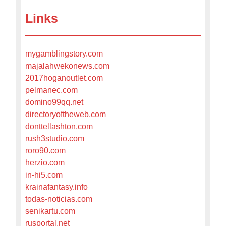
Links
mygamblingstory.com
majalahwekonews.com
2017hoganoutlet.com
pelmanec.com
domino99qq.net
directoryoftheweb.com
donttellashton.com
rush3studio.com
roro90.com
herzio.com
in-hi5.com
krainafantasy.info
todas-noticias.com
senikartu.com
rusportal.net