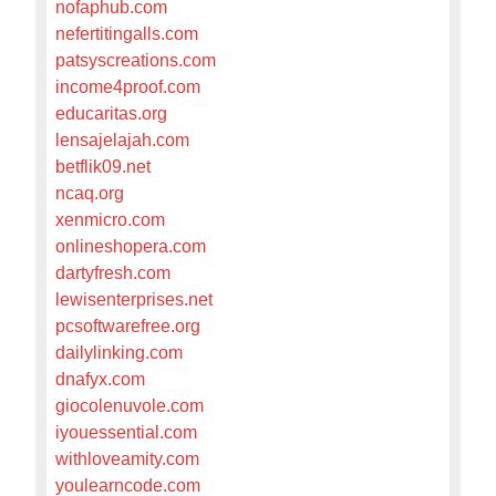
nofaphub.com
nefertitingalls.com
patsyscreations.com
income4proof.com
educaritas.org
lensajelajah.com
betflik09.net
ncaq.org
xenmicro.com
onlineshopera.com
dartyfresh.com
lewisenterprises.net
pcsoftwarefree.org
dailylinking.com
dnafyx.com
giocolenuvole.com
iyouessential.com
withloveamity.com
youlearncode.com