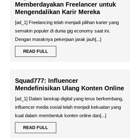
Memberdayakan Freelancer untuk
Bagaimana
Mengendalikan Karir Mereka
Master38
[ad_1] Freelancing telah menjadi pilihan karier yang
Memberdaya
semakin populer di dunia gig economy saat ini.
Freelancer
Dengan maraknya pekerjaan jarak jauh[...]
untuk
Mengendalik
READ
READ FULL
Karir
FULL
Mereka
Squad777: Influencer
Squa
Mendefinisikan Ulang Konten Online
Influ
[ad_1] Dalam lanskap digital yang terus berkembang,
Mende
influencer media sosial telah menjadi kekuatan yang
Ulan
kuat dalam membentuk konten online dan[...]
Kont
Onli
READ
READ FULL
FULL