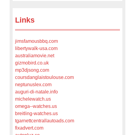
Links
jimsfamousbbq.com
libertywalk-usa.com
australiamovie.net
gizmobird.co.uk
mp3djsong.com
coursdanglaistoulouse.com
neptunuslex.com
auguri-di-natale.info
michelewatch.us
omega--watches.us
breitling-watches.us
tgarnettcentrallautoads.com
fixadvert.com