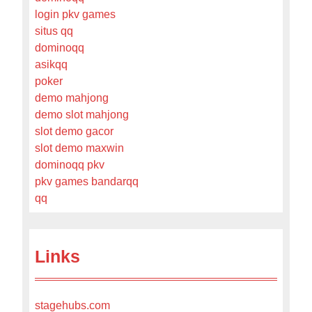
login pkv games
situs qq
dominoqq
asikqq
poker
demo mahjong
demo slot mahjong
slot demo gacor
slot demo maxwin
dominoqq pkv
pkv games bandarqq
qq
Links
stagehubs.com