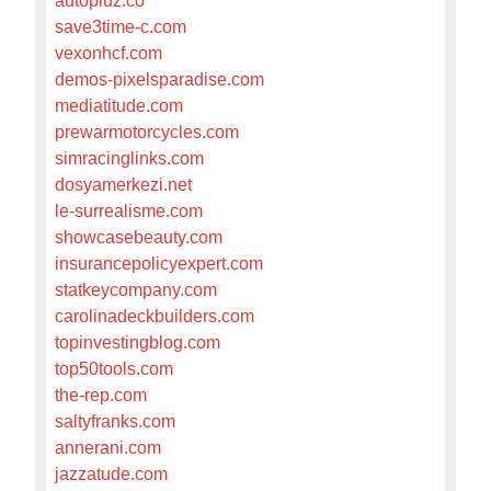
autopluz.co
save3time-c.com
vexonhcf.com
demos-pixelsparadise.com
mediatitude.com
prewarmotorcycles.com
simracinglinks.com
dosyamerkezi.net
le-surrealisme.com
showcasebeauty.com
insurancepolicyexpert.com
statkeycompany.com
carolinadeckbuilders.com
topinvestingblog.com
top50tools.com
the-rep.com
saltyfranks.com
annerani.com
jazzatude.com