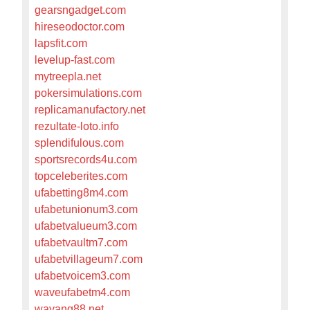
gearsngadget.com
hireseodoctor.com
lapsfit.com
levelup-fast.com
mytreepla.net
pokersimulations.com
replicamanufactory.net
rezultate-loto.info
splendifulous.com
sportsrecords4u.com
topceleberites.com
ufabetting8m4.com
ufabetunionum3.com
ufabetvalueum3.com
ufabetvaultm7.com
ufabetvillageum7.com
ufabetvoicem3.com
waveufabetm4.com
wayang88.net