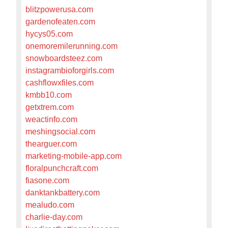
blitzpowerusa.com
gardenofeaten.com
hycys05.com
onemoremilerunning.com
snowboardsteez.com
instagrambioforgirls.com
cashflowxfiles.com
kmbb10.com
getxtrem.com
weactinfo.com
meshingsocial.com
thearguer.com
marketing-mobile-app.com
floralpunchcraft.com
fiasone.com
danktankbattery.com
mealudo.com
charlie-day.com