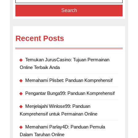
Search
Recent Posts
Temukan JurusCasino: Tujuan Permainan
Online Terbaik Anda
Memahami Plisbet: Panduan Komprehensif
Pengantar Bunga99: Panduan Komprehensif
Menjelajahi Winlose99: Panduan
Komprehensif untuk Permainan Online
Memahami Parlay4D: Panduan Pemula
Dalam Taruhan Online