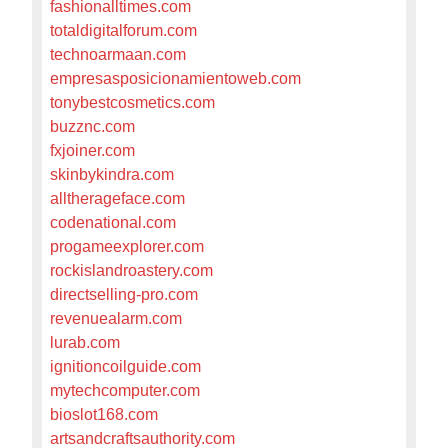
fashionalltimes.com
totaldigitalforum.com
technoarmaan.com
empresasposicionamientoweb.com
tonybestcosmetics.com
buzznc.com
fxjoiner.com
skinbykindra.com
alltherageface.com
codenational.com
progameexplorer.com
rockislandroastery.com
directselling-pro.com
revenuealarm.com
lurab.com
ignitioncoilguide.com
mytechcomputer.com
bioslot168.com
artsandcraftsauthority.com