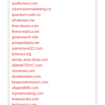
waitfornext.com
clearvisionmarketing.co
quantum-code.co
whatnews.me
final-dream.com
finest-replica.net
gestioneinh.info
prosportdaily.net
salesinvest22.com
teseract.org
trendy-ama-shop.com
ufabett732m7.com
visiofood.com
droidwindow.com
freeprsubmission.com
ufagold666.com
myinteriorblog.com
bnewsindia.com
techiepick.com