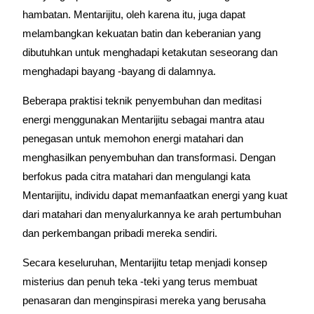
hambatan. Mentarijitu, oleh karena itu, juga dapat
melambangkan kekuatan batin dan keberanian yang
dibutuhkan untuk menghadapi ketakutan seseorang dan
menghadapi bayang -bayang di dalamnya.
Beberapa praktisi teknik penyembuhan dan meditasi
energi menggunakan Mentarijitu sebagai mantra atau
penegasan untuk memohon energi matahari dan
menghasilkan penyembuhan dan transformasi. Dengan
berfokus pada citra matahari dan mengulangi kata
Mentarijitu, individu dapat memanfaatkan energi yang kuat
dari matahari dan menyalurkannya ke arah pertumbuhan
dan perkembangan pribadi mereka sendiri.
Secara keseluruhan, Mentarijitu tetap menjadi konsep
misterius dan penuh teka -teki yang terus membuat
penasaran dan menginspirasi mereka yang berusaha