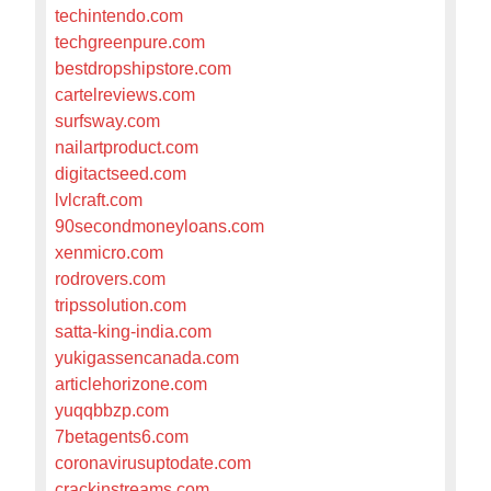
techintendo.com
techgreenpure.com
bestdropshipstore.com
cartelreviews.com
surfsway.com
nailartproduct.com
digitactseed.com
lvlcraft.com
90secondmoneyloans.com
xenmicro.com
rodrovers.com
tripssolution.com
satta-king-india.com
yukigassencanada.com
articlehorizone.com
yuqqbbzp.com
7betagents6.com
coronavirusuptodate.com
crackinstreams.com