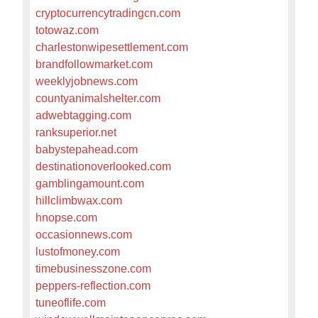
cryptocurrencytradingcn.com
totowaz.com
charlestonwipesettlement.com
brandfollowmarket.com
weeklyjobnews.com
countyanimalshelter.com
adwebtagging.com
ranksuperior.net
babystepahead.com
destinationoverlooked.com
gamblingamount.com
hillclimbwax.com
hnopse.com
occasionnews.com
lustofmoney.com
timebusinesszone.com
peppers-reflection.com
tuneoflife.com