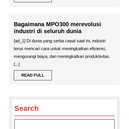
Gaming
FULL
Bagaimana MPO300 merevolusi
Bagaimana
industri di seluruh dunia
MPO300
[ad_1] Di dunia yang serba cepat saat ini, industri
merevolusi
terus mencari cara untuk meningkatkan efisiensi,
industri
mengurangi biaya, dan meningkatkan produktivitas.
di
[...]
seluruh
dunia
READ
READ FULL
FULL
Search