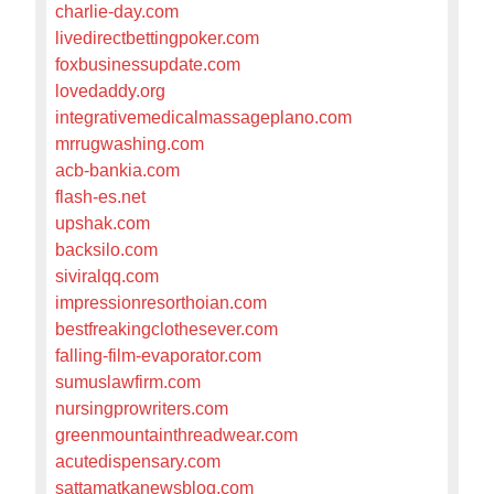
charlie-day.com
livedirectbettingpoker.com
foxbusinessupdate.com
lovedaddy.org
integrativemedicalmassageplano.com
mrrugwashing.com
acb-bankia.com
flash-es.net
upshak.com
backsilo.com
siviralqq.com
impressionresorthoian.com
bestfreakingclothesever.com
falling-film-evaporator.com
sumuslawfirm.com
nursingprowriters.com
greenmountainthreadwear.com
acutedispensary.com
sattamatkanewsblog.com