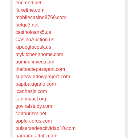
ericreed.net
fluxetine.com
mobilecasino8760.com
betqq3.net
casinoloans5.us
CasinoAuction.us
kipooglecouk.us
mykitchennhome.com
aumoulinvert.com
thefoodiepassport.com
superwindowproject.com
papibakigrafo.com
icanhazjs.com
canimpact.org
goviralstudy.com
cartourism.net
apple-cores.com
pulserasdeactividad10.com
barbaracarlotti.com