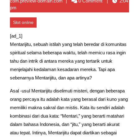
26,
admin@tvsportsguide24-
com.preview-domain.com
0 Comment
2:04
2025
com.preview-
pm
domain.com
Slot online
[ad_1]
Mentarijitu, sebuah istilah yang telah beredar di komunitas
spiritual selama beberapa waktu, telah memicu rasa ingin
tahu dan intrik di antara mereka yang tertarik untuk
menjelajahi kedalaman kesadaran mereka. Tapi apa
sebenarnya Mentarijitu, dan apa artinya?
Asal -usul Mentarijitu diselimuti misteri, dengan beberapa
orang percaya itu adalah kata yang berasal dari kuno yang
memiliki makna sakral dan mistis. Kata itu sendiri adalah
kombinasi dari dua kata: “Mentari,” yang berarti matahari
dalam bahasa Indonesia, dan “jitu,” yang berarti akurat
atau tepat. Intinya, Mentarijitu dapat diartikan sebagai