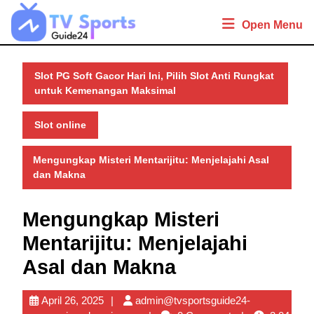
Skip
to
Open Menu
content
Skip
to
Slot PG Soft Gacor Hari Ini, Pilih Slot Anti Rungkat
content
untuk Kemenangan Maksimal
Slot online
Mengungkap Misteri Mentarijitu: Menjelajahi Asal
dan Makna
Mengungkap Misteri
Mentarijitu: Menjelajahi
Asal dan Makna
April
April 26, 2025
admin@tvsportsguide24-