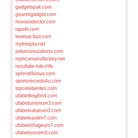
gadgetspak.com
gearsngadget.com
hireseodoctor.com
lapsfit.com
levelup-fast.com
mytreepla.net
pokersimulations.com
replicamanufactory.net
rezultate-loto.info
splendifulous.com
sportsrecords4u.com
topceleberites.com
ufabetting8m4.com
ufabetunionum3.com
ufabetvalueum3.com
ufabetvaultm7.com
ufabetvillageum7.com
ufabetvoicem3.com