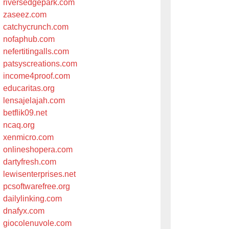
riversedgepark.com
zaseez.com
catchycrunch.com
nofaphub.com
nefertitingalls.com
patsyscreations.com
income4proof.com
educaritas.org
lensajelajah.com
betflik09.net
ncaq.org
xenmicro.com
onlineshopera.com
dartyfresh.com
lewisenterprises.net
pcsoftwarefree.org
dailylinking.com
dnafyx.com
giocolenuvole.com