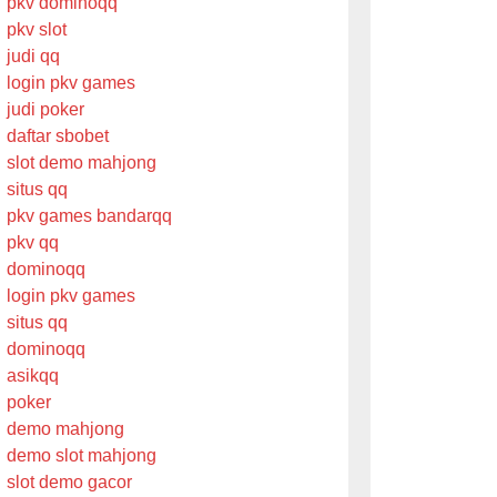
pkv dominoqq
pkv slot
judi qq
login pkv games
judi poker
daftar sbobet
slot demo mahjong
situs qq
pkv games bandarqq
pkv qq
dominoqq
login pkv games
situs qq
dominoqq
asikqq
poker
demo mahjong
demo slot mahjong
slot demo gacor