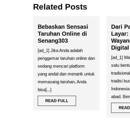
Related Posts
Bebaskan Sensasi
Dari P
Taruhan Online di
Layar:
Bebaskan
Senang303
Wayang
Sensasi
Digital
[ad_1] Jika Anda adalah
Taruhan
[ad_1] Wa
penggemar taruhan online dan
Online
satu bent
sedang mencari platform
di
tradisiona
yang andal dan menarik untuk
Senang303
tradisi bu
memasang taruhan, Anda
Indonesia
bisa[...]
abad. Bent
READ
READ FULL
FULL
READ