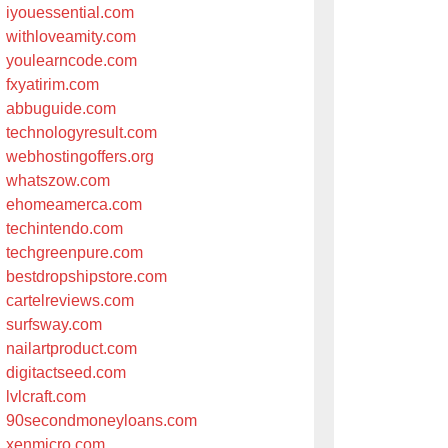
iyouessential.com
withloveamity.com
youlearncode.com
fxyatirim.com
abbuguide.com
technologyresult.com
webhostingoffers.org
whatszow.com
ehomeamerca.com
techintendo.com
techgreenpure.com
bestdropshipstore.com
cartelreviews.com
surfsway.com
nailartproduct.com
digitactseed.com
lvlcraft.com
90secondmoneyloans.com
xenmicro.com