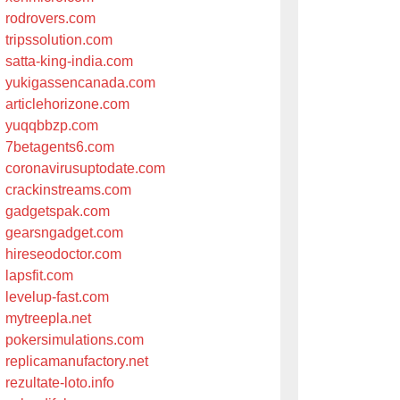
rodrovers.com
tripssolution.com
satta-king-india.com
yukigassencanada.com
articlehorizone.com
yuqqbbzp.com
7betagents6.com
coronavirusuptodate.com
crackinstreams.com
gadgetspak.com
gearsngadget.com
hireseodoctor.com
lapsfit.com
levelup-fast.com
mytreepla.net
pokersimulations.com
replicamanufactory.net
rezultate-loto.info