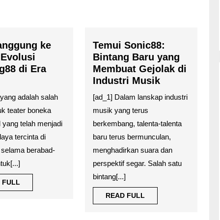
anggung ke
Temui Sonic88:
 Evolusi
Bintang Baru yang
88 di Era
Membuat Gejolak di
Dari
Temui
Industri Musik
Panggung
Sonic88:
yang adalah salah
[ad_1] Dalam lanskap industri
ke
Bintang
uk teater boneka
musik yang terus
Layar:
Baru
l yang telah menjadi
berkembang, talenta-talenta
Evolusi
yang
daya tercinta di
baru terus bermunculan,
Wayang88
Membuat
di
Gejolak
 selama berabad-
menghadirkan suara dan
Era
di
uk[...]
perspektif segar. Salah satu
Digital
Industri
bintang[...]
READ
 FULL
Musik
FULL
READ
READ FULL
FULL