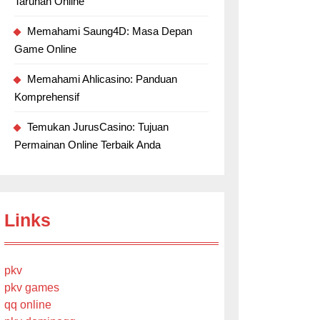
Taruhan Online
Memahami Saung4D: Masa Depan
Game Online
Memahami Ahlicasino: Panduan
Komprehensif
Temukan JurusCasino: Tujuan
Permainan Online Terbaik Anda
Links
pkv
pkv games
qq online