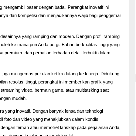
 mengambil pasar dengan badai. Perangkat inovatif ini
nya dari kompetisi dan menjadikannya wajib bagi penggemar
h desainnya yang ramping dan modern. Dengan profil ramping
enoleh ke mana pun Anda pergi. Bahan berkualitas tinggi yang
premium, dan perhatian terhadap detail terbukti dalam
 juga mengemas pukulan ketika datang ke kinerja. Didukung
an resolusi tinggi, perangkat ini memberikan grafik yang
streaming video, bermain game, atau multitasking saat
engan mudah.
ra yang inovatif. Dengan banyak lensa dan teknologi
l foto dan video yang menakjubkan dalam kondisi
 dengan teman atau memotret lanskap pada perjalanan Anda,
 dengan kejelasan sejernih kristal.