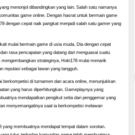
yang menonjol dibandingkan yang lain. Salah satu namanya
 komunitas game online. Dengan hasrat untuk bermain game
178 dengan cepat naik pangkat menjadi salah satu gamer yang
kali mulai bermain game di usia muda. Dia dengan cepat
dan rasa pencapaian yang datang dari menguasai suatu
n mengembangkan strateginya, Hoki178 mulai menarik
n reputasi sebagai lawan yang tangguh.
ai berkompetisi di turnamen dan acara online, menunjukkan
uatan yang harus diperhitungkan. Gameplaynya yang
buatnya mendapatkan pengikut setia dari penggemar yang
an menyemangatinya saat ia berkompetisi melawan
8 yang membuatnya mendapat tempat dalam sorotan.
 yang tulus terhadap komunitas game telah membuatnya