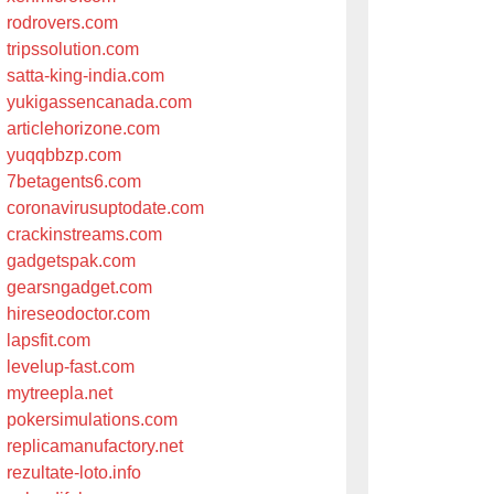
rodrovers.com
tripssolution.com
satta-king-india.com
yukigassencanada.com
articlehorizone.com
yuqqbbzp.com
7betagents6.com
coronavirusuptodate.com
crackinstreams.com
gadgetspak.com
gearsngadget.com
hireseodoctor.com
lapsfit.com
levelup-fast.com
mytreepla.net
pokersimulations.com
replicamanufactory.net
rezultate-loto.info