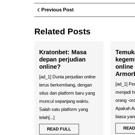
Post
Previous
Previous Post
Post
navigation
Related Posts
Kratonbet: Masa
Temuk
depan perjudian
kegem
Kratonbet:
online?
online
Masa
Armor
[ad_1] Dunia perjudian online
depan
[ad_1] Pe
terus berkembang, dengan
perjudian
menjadi h
situs dan platform baru yang
online?
orang -ora
muncul sepanjang waktu.
Apakah A
Salah satu platform yang
biasa yang
telah[...]
READ
READ
READ FULL