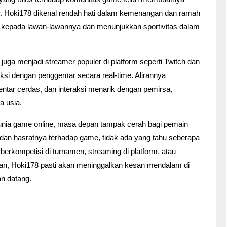
. Hoki178 dikenal rendah hati dalam kemenangan dan ramah
 kepada lawan-lawannya dan menunjukkan sportivitas dalam
uga menjadi streamer populer di platform seperti Twitch dan
ksi dengan penggemar secara real-time. Alirannya
tar cerdas, dan interaksi menarik dengan pemirsa,
a usia.
unia game online, masa depan tampak cerah bagi pemain
 dan hasratnya terhadap game, tidak ada yang tahu seberapa
t berkompetisi di turnamen, streaming di platform, atau
an, Hoki178 pasti akan meninggalkan kesan mendalam di
n datang.