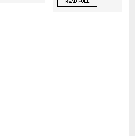
READ
READ FULL
FULL