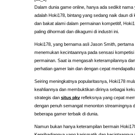
Dalam dunia game online, hanya ada sedikit nama 
adalah Hoki178, bintang yang sedang naik daun di
dan bakat alami dalam permainan kompetitif, Hoki
paling dihormati dan dikagumi di industri ini.
Hoki178, yang bernama asli Jason Smith, pertama 
menemukan kecintaannya pada sensasi kompetisi 
permainan. Saat ia mengasah keterampilannya da
perhatian gamer lain dan dengan cepat mendapatka
Seiring meningkatnya popularitasnya, Hoki178 mul
keahliannya dan membuktikan dirinya sebagai kek
strategis dan
situs pkv
refleksnya yang cepat mem
dengan penuh semangat menonton streamingnya d
beberapa gamer terbaik di dunia.
Namun bukan hanya keterampilan bermain Hoki17
Kepribadiannya yang karismatik dan kecintaannya