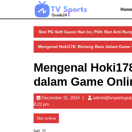
Skip
Hom
to
content
Skip
to
Slot PG Soft Gacor Hari Ini, Pilih Slot Anti 
content
Mengenal Hoki178: Bintang Baru dalam Game 
Mengenal Hoki178
dalam Game Onli
December
December 31, 2024
admin@tvsportsgui
31,
8:23 pm
2024
Slot online
[ad_1]