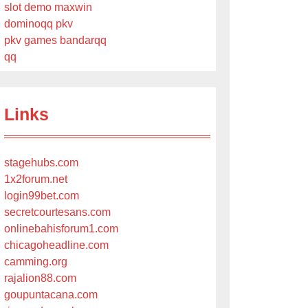
slot demo maxwin
dominoqq pkv
pkv games bandarqq
qq
Links
stagehubs.com
1x2forum.net
login99bet.com
secretcourtesans.com
onlinebahisforum1.com
chicagoheadline.com
camming.org
rajalion88.com
goupuntacana.com