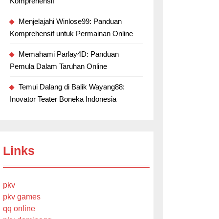
Komprehensif
Menjelajahi Winlose99: Panduan
Komprehensif untuk Permainan Online
Memahami Parlay4D: Panduan
Pemula Dalam Taruhan Online
Temui Dalang di Balik Wayang88:
Inovator Teater Boneka Indonesia
Links
pkv
pkv games
qq online