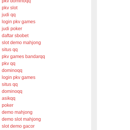
pkv dominoqq
pkv slot
judi qq
login pkv games
judi poker
daftar sbobet
slot demo mahjong
situs qq
pkv games bandarqq
pkv qq
dominoqq
login pkv games
situs qq
dominoqq
asikqq
poker
demo mahjong
demo slot mahjong
slot demo gacor