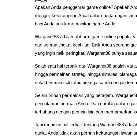
Apakah Anda penggemar game online? Apakah Anda
menguji keterampilan Anda dalam pertarungan virt
bagi Anda untuk memainkan game Anda!
Warganet88 adalah platform game online populer
dari semua tingkat keahlian. Baik Anda seorang g
yang ingin naik peringkat, Warganet88 punya sesu
Salah satu hal terbaik dari Warganet88 adalah var
hingga permainan strategi hingga simulasi olahraga,
suka bermain solo atau bekerja sama dengan tem
Selain pilihan permainan yang beragam, Warganet
pengalaman bermain Anda. Dari obrolan dalam gam
terhubung dengan pemain lain dan memamerkan ke
Tapi mungkin hal terbaik tentang Warganet88 adala
dunia, Anda tidak akan pernah kekurangan lawan unt