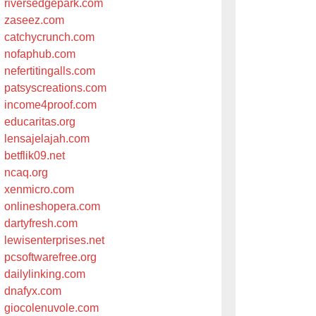
riversedgepark.com
zaseez.com
catchycrunch.com
nofaphub.com
nefertitingalls.com
patsyscreations.com
income4proof.com
educaritas.org
lensajelajah.com
betflik09.net
ncaq.org
xenmicro.com
onlineshopera.com
dartyfresh.com
lewisenterprises.net
pcsoftwarefree.org
dailylinking.com
dnafyx.com
giocolenuvole.com