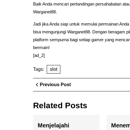
Baik Anda mencari pertandingan persahabatan at
Warganet88.
Jadi jika Anda siap untuk memulai permainan And
bisa mengunjungi Warganet88. Dengan beragam pilih
platform sempurna bagi setiap gamer yang mencari
bermain!
[ad_2]
Tags:
slot
Post
Previous
Previous Post
Post
navigation
Related Posts
Menjelajahi
Menem