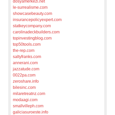
dosyamerkezi.net
le-surrealisme.com
showcasebeauty.com
insurancepolicyexpert.com
statkeycompany.com
carolinadeckbuilders.com
topinvestingblog.com
top50tools.com
the-rep.com
saltyfranks.com
annerani.com
jazzatude.com
0022pa.com
zeroshare.info
bilesinc.com
milaretreatnz.com
modaagi.com
smallvilleph.com
galiciasuroeste.info