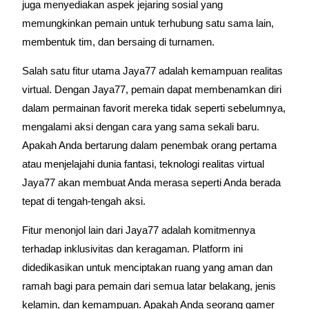
juga menyediakan aspek jejaring sosial yang
memungkinkan pemain untuk terhubung satu sama lain,
membentuk tim, dan bersaing di turnamen.
Salah satu fitur utama Jaya77 adalah kemampuan realitas
virtual. Dengan Jaya77, pemain dapat membenamkan diri
dalam permainan favorit mereka tidak seperti sebelumnya,
mengalami aksi dengan cara yang sama sekali baru.
Apakah Anda bertarung dalam penembak orang pertama
atau menjelajahi dunia fantasi, teknologi realitas virtual
Jaya77 akan membuat Anda merasa seperti Anda berada
tepat di tengah-tengah aksi.
Fitur menonjol lain dari Jaya77 adalah komitmennya
terhadap inklusivitas dan keragaman. Platform ini
didedikasikan untuk menciptakan ruang yang aman dan
ramah bagi para pemain dari semua latar belakang, jenis
kelamin, dan kemampuan. Apakah Anda seorang gamer