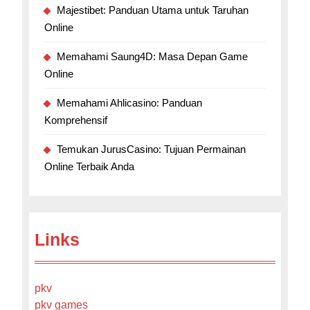
Majestibet: Panduan Utama untuk Taruhan
Online
Memahami Saung4D: Masa Depan Game
Online
Memahami Ahlicasino: Panduan
Komprehensif
Temukan JurusCasino: Tujuan Permainan
Online Terbaik Anda
Links
pkv
pkv games