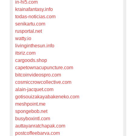
in-hi5.com
krainafantasy.info
todas-noticias.com
senikartu.com
rusportal.net
watty.io
livinginthesun.info
itsriz.com
cargoods.shop
capetownacupuncture.com
bitcoinvideospro.com
cosmiccrowcollective.com
alain-jacquet.com
gotisouizakayabakeneko.com
meshpoint.me
spongebob.net
busyboxintl.com
auttayanratchapak.com
postcoffeebarva.com