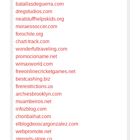
batallasdeguerra.com
dregstudios.com
neatstuffhelpskids.org
moraessoccer.com
forochile.org
chart-track.com
wonderfultraveling.com
promocioname.net
wimaxworld.com
freeonlinecricketgames.net
bestcashing.biz
firerestrictions.us
archiesbrooklyn.com
muambeiros.net
infozblog.com
chonbaihat.com
elblogdeoscargonzalez.com
webpromote.net
steroids-store.co