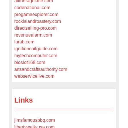
alltherageface.com
codenational.com
progameexplorer.com
rockislandroastery.com
directselling-pro.com
revenuealarm.com
lurab.com
ignitioncoilguide.com
mytechcomputer.com
bioslot168.com
artsandcraftsauthority.com
webservicelive.com
Links
jimsfamousbbq.com
libertywalk-usa.com