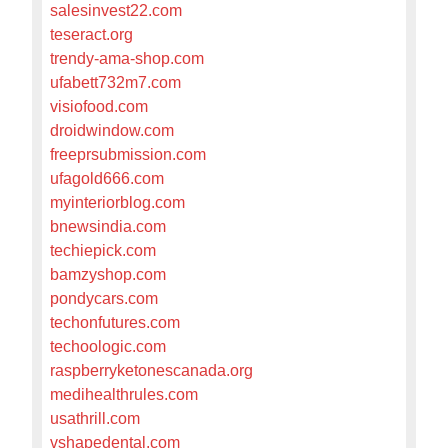
salesinvest22.com
teseract.org
trendy-ama-shop.com
ufabett732m7.com
visiofood.com
droidwindow.com
freeprsubmission.com
ufagold666.com
myinteriorblog.com
bnewsindia.com
techiepick.com
bamzyshop.com
pondycars.com
techonfutures.com
techoologic.com
raspberryketonescanada.org
medihealthrules.com
usathrill.com
vshapedental.com