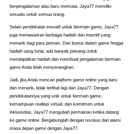
berpengalaman atau baru memulai, Jaya77 memiliki
sesuatu untuk semua orang.
Selain pendekatan inovatif untuk bermain game, Jaya77
juga menawarkan berbagai hadiah dan insentif yang
menarik bagi para pemain. Dari bonus dalam game hingga
hadiah uang tunai, ada banyak peluang untuk
mendapatkan hadiah dan membuat pengalaman bermain
game Anda lebih menyenangkan.
Jadi, jika Anda mencari platform game online yang baru
dan menarik, tidak terlihat lagi dari Jaya77. Dengan
pendekatannya yang unik untuk bermain game,
kemampuan realitas virtual, dan komitmen untuk
inklusivitas, Jaya77 mengubah permainan ketika datang
ke game online. Bergabunglah dengan revolusi dan alami
masa depan game dengan Jaya77.