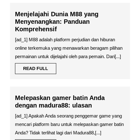
Menjelajahi Dunia M88 yang
Menyenangkan: Panduan
Menjelajahi
Komprehensif
Dunia
[ad_1] M88 adalah platform perjudian dan hiburan
M88
online terkemuka yang menawarkan beragam pilihan
yang
permainan untuk dijelajahi oleh para pemain. Dari[...]
Menyenangkan:
Panduan
READ
READ FULL
Komprehensif
FULL
Melepaskan gamer batin Anda
Melepaskan
dengan madura88: ulasan
gamer
[ad_1] Apakah Anda seorang penggemar game yang
batin
mencari platform baru untuk melepaskan gamer batin
Anda
Anda? Tidak terlihat lagi dari Madura88,[...]
dengan