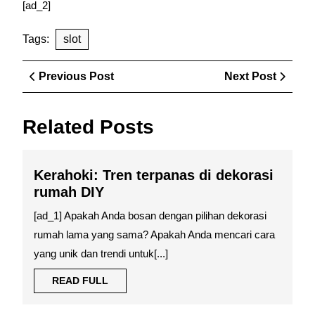
[ad_2]
Tags:
slot
Post
Previous
Next
Previous Post
Next Post
navigation
Post
Post
Related Posts
Kerahoki: Tren terpanas di dekorasi
Kerahoki:
rumah DIY
Tren
[ad_1] Apakah Anda bosan dengan pilihan dekorasi
terpanas
rumah lama yang sama? Apakah Anda mencari cara
di
yang unik dan trendi untuk[...]
dekorasi
rumah
READ
READ FULL
DIY
FULL