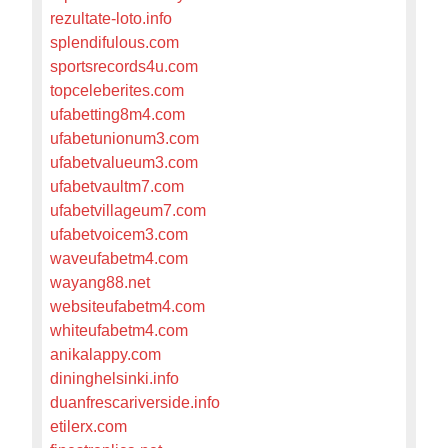
rezultate-loto.info
splendifulous.com
sportsrecords4u.com
topceleberites.com
ufabetting8m4.com
ufabetunionum3.com
ufabetvalueum3.com
ufabetvaultm7.com
ufabetvillageum7.com
ufabetvoicem3.com
waveufabetm4.com
wayang88.net
websiteufabetm4.com
whiteufabetm4.com
anikalappy.com
dininghelsinki.info
duanfrescariverside.info
etilerx.com