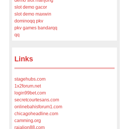
demo slot mahjong
slot demo gacor
slot demo maxwin
dominoqq pkv
pkv games bandarqq
qq
Links
stagehubs.com
1x2forum.net
login99bet.com
secretcourtesans.com
onlinebahisforum1.com
chicagoheadline.com
camming.org
rajalion88.com