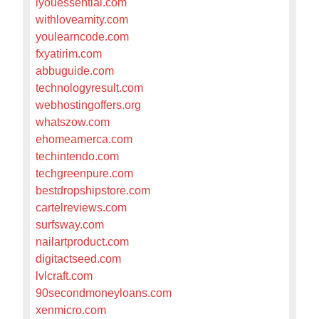
iyouessential.com
withloveamity.com
youlearncode.com
fxyatirim.com
abbuguide.com
technologyresult.com
webhostingoffers.org
whatszow.com
ehomeamerca.com
techintendo.com
techgreenpure.com
bestdropshipstore.com
cartelreviews.com
surfsway.com
nailartproduct.com
digitactseed.com
lvlcraft.com
90secondmoneyloans.com
xenmicro.com