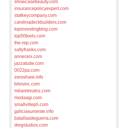
showcasebeauty.com
insurancepolicyexpert.com
statkeycompany.com
carolinadeckbuilders.com
topinvestingblog.com
top50tools.com
the-rep.com
saltyfranks.com
annerani.com
jazzatude.com
0022pa.com
zeroshare.info
bilesinc.com
milaretreatnz.com
modaagi.com
smallvilleph.com
galiciasuroeste.info
batallasdeguerra.com
dregstudios.com