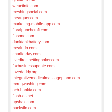
weactinfo.com
meshingsocial.com
thearguer.com
marketing-mobile-app.com
floralpunchcraft.com
fiasone.com
danktankbattery.com
mealudo.com
charlie-day.com
livedirectbettingpoker.com
foxbusinessupdate.com
lovedaddy.org
integrativemedicalmassageplano.com
mrrugwashing.com
acb-bankia.com
flash-es.net
upshak.com
backsilo.com