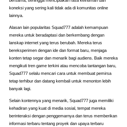
bersama, sehingga menciptakan rasa keintiman dan
koneksi yang sering kali tidak ada di komunitas online
lainnya.
Alasan lain popularitas Squad777 adalah kemampuan
mereka untuk beradaptasi dan berkembang dengan
lanskap internet yang terus berubah. Mereka terus
bereksperimen dengan ide dan format baru, menjaga
konten tetap segar dan menarik bagi audiens. Baik mereka
mengikuti tren game terkini atau mencoba tantangan baru,
Squad777 selalu mencari cara untuk membuat pemirsa
tetap terhibur dan datang kembali untuk menonton lebih
banyak lagi.
Selain kontennya yang menarik, Squad777 juga memiliki
kehadiran yang kuat di media sosial, tempat mereka
berinteraksi dengan penggemarnya dan terus memberikan
informasi terbaru tentang proyek dan upaya terbaru