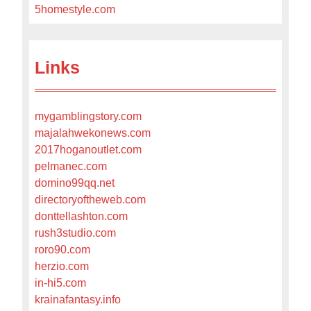
5homestyle.com
Links
mygamblingstory.com
majalahwekonews.com
2017hoganoutlet.com
pelmanec.com
domino99qq.net
directoryoftheweb.com
donttellashton.com
rush3studio.com
roro90.com
herzio.com
in-hi5.com
krainafantasy.info