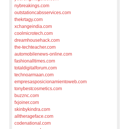
nybreakings.com
outstationcabsservices.com
thekrtagy.com
xchangeindia.com
coolmicrotech.com
dreamhousehack.com
the-techteacher.com
automobilenews-online.com
fashionalltimes.com
totaldigitalforum.com
technoarmaan.com
empresasposicionamientoweb.com
tonybestcosmetics.com
buzznc.com
fxjoiner.com
skinbykindra.com
alltherageface.com
codenational.com