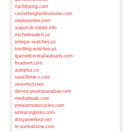
mp3djsong.com
coursdanglaistoulouse.com
neptunuslex.com
auguri-di-natale.info
michelewatch.us
omega--watches.us
breitling-watches.us
tgarnettcentrallautoads.com
fixadvert.com
autopluz.co
save3time-c.com
vexonhcf.com
demos-pixelsparadise.com
mediatitude.com
prewarmotorcycles.com
simracinglinks.com
dosyamerkezi.net
le-surrealisme.com