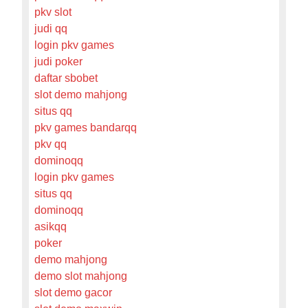
pkv slot
judi qq
login pkv games
judi poker
daftar sbobet
slot demo mahjong
situs qq
pkv games bandarqq
pkv qq
dominoqq
login pkv games
situs qq
dominoqq
asikqq
poker
demo mahjong
demo slot mahjong
slot demo gacor