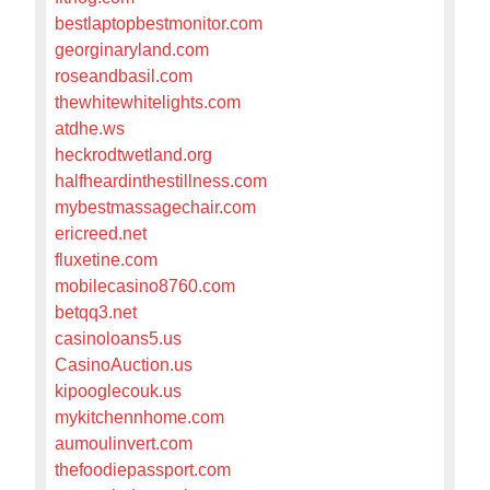
bestlaptopbestmonitor.com
georginaryland.com
roseandbasil.com
thewhitewhitelights.com
atdhe.ws
heckrodtwetland.org
halfheardinthestillness.com
mybestmassagechair.com
ericreed.net
fluxetine.com
mobilecasino8760.com
betqq3.net
casinoloans5.us
CasinoAuction.us
kipooglecouk.us
mykitchennhome.com
aumoulinvert.com
thefoodiepassport.com