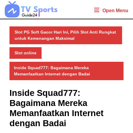
Skip
to
Open Menu
content
Skip
to
Slot PG Soft Gacor Hari Ini, Pilih Slot Anti Rungkat
content
untuk Kemenangan Maksimal
Slot online
Inside Squad777: Bagaimana Mereka
Memanfaatkan Internet dengan Badai
Inside Squad777:
Bagaimana Mereka
Memanfaatkan Internet
dengan Badai