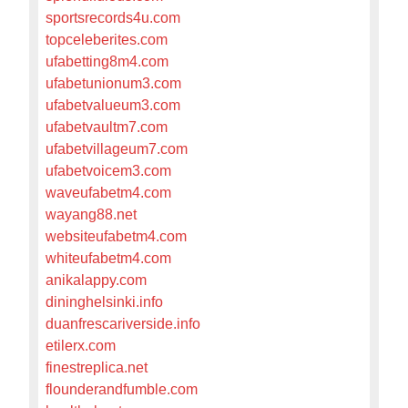
sportsrecords4u.com
topceleberites.com
ufabetting8m4.com
ufabetunionum3.com
ufabetvalueum3.com
ufabetvaultm7.com
ufabetvillageum7.com
ufabetvoicem3.com
waveufabetm4.com
wayang88.net
websiteufabetm4.com
whiteufabetm4.com
anikalappy.com
dininghelsinki.info
duanfrescariverside.info
etilerx.com
finestreplica.net
flounderandfumble.com