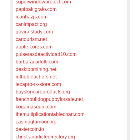
superwindowproject.com
papibakigrafo.com
icanhazjs.com
canimpact.org
goviralstudy.com
cartourism.net
apple-cores.com
pulserasdeactividad10.com
barbaracarlotti.com
desktopmining.net
inthebleachers.net
lexapro-rx-store.com
buyskincareproducts.org
frenchbulldogpuppyforsale.net
kogamasquid.com
themultiplicationtablechart.com
casinoglamour.org
dextercoin.io
christianarticledirectory.org