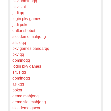
pkv dominoqq
pkv slot
judi qq
login pkv games
judi poker
daftar sbobet
slot demo mahjong
situs qq
pkv games bandarqq
pkv qq
dominoqq
login pkv games
situs qq
dominoqq
asikqq
poker
demo mahjong
demo slot mahjong
slot demo gacor