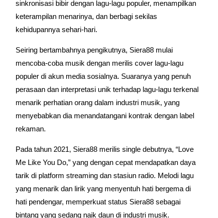
sinkronisasi bibir dengan lagu-lagu populer, menampilkan
keterampilan menarinya, dan berbagi sekilas
kehidupannya sehari-hari.
Seiring bertambahnya pengikutnya, Siera88 mulai
mencoba-coba musik dengan merilis cover lagu-lagu
populer di akun media sosialnya. Suaranya yang penuh
perasaan dan interpretasi unik terhadap lagu-lagu terkenal
menarik perhatian orang dalam industri musik, yang
menyebabkan dia menandatangani kontrak dengan label
rekaman.
Pada tahun 2021, Siera88 merilis single debutnya, “Love
Me Like You Do,” yang dengan cepat mendapatkan daya
tarik di platform streaming dan stasiun radio. Melodi lagu
yang menarik dan lirik yang menyentuh hati bergema di
hati pendengar, memperkuat status Siera88 sebagai
bintang yang sedang naik daun di industri musik.