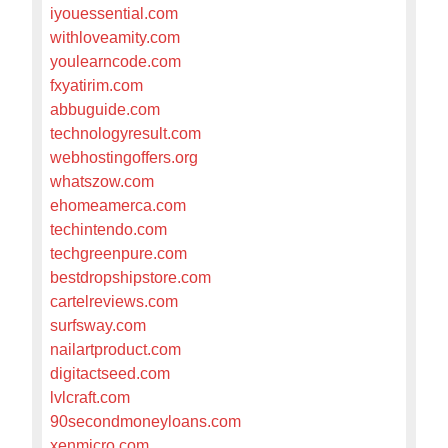
iyouessential.com
withloveamity.com
youlearncode.com
fxyatirim.com
abbuguide.com
technologyresult.com
webhostingoffers.org
whatszow.com
ehomeamerca.com
techintendo.com
techgreenpure.com
bestdropshipstore.com
cartelreviews.com
surfsway.com
nailartproduct.com
digitactseed.com
lvlcraft.com
90secondmoneyloans.com
xenmicro.com