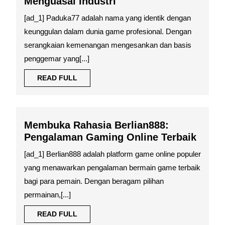
Paduka77:
Menguasai Industri
Gamer
[ad_1] Paduka77 adalah nama yang identik dengan
Pro
keunggulan dalam dunia game profesional. Dengan
yang
serangkaian kemenangan mengesankan dan basis
Menguasai
penggemar yang[...]
Industri
READ
READ FULL
FULL
Membuka Rahasia Berlian888:
Memb
Pengalaman Gaming Online Terbaik
Rahas
[ad_1] Berlian888 adalah platform game online populer
Berli
yang menawarkan pengalaman bermain game terbaik
Peng
bagi para pemain. Dengan beragam pilihan
Gami
permainan,[...]
Onlin
Terba
READ
READ FULL
FULL