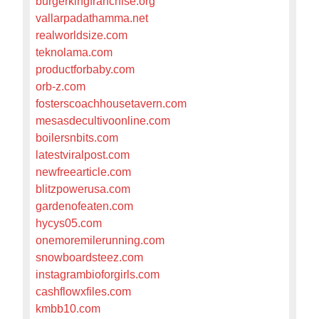
burgerkingfranchise.org
vallarpadathamma.net
realworldsize.com
teknolama.com
productforbaby.com
orb-z.com
fosterscoachhousetavern.com
mesasdecultivoonline.com
boilersnbits.com
latestviralpost.com
newfreearticle.com
blitzpowerusa.com
gardenofeaten.com
hycys05.com
onemoremilerunning.com
snowboardsteez.com
instagrambioforgirls.com
cashflowxfiles.com
kmbb10.com