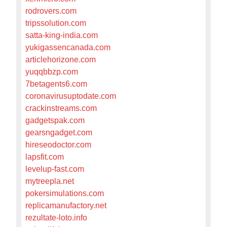
rodrovers.com
tripssolution.com
satta-king-india.com
yukigassencanada.com
articlehorizone.com
yuqqbbzp.com
7betagents6.com
coronavirusuptodate.com
crackinstreams.com
gadgetspak.com
gearsngadget.com
hireseodoctor.com
lapsfit.com
levelup-fast.com
mytreepla.net
pokersimulations.com
replicamanufactory.net
rezultate-loto.info