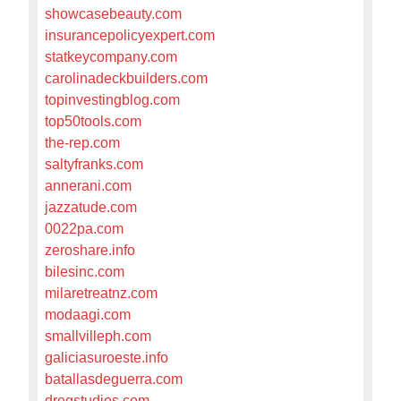
showcasebeauty.com
insurancepolicyexpert.com
statkeycompany.com
carolinadeckbuilders.com
topinvestingblog.com
top50tools.com
the-rep.com
saltyfranks.com
annerani.com
jazzatude.com
0022pa.com
zeroshare.info
bilesinc.com
milaretreatnz.com
modaagi.com
smallvilleph.com
galiciasuroeste.info
batallasdeguerra.com
dregstudios.com