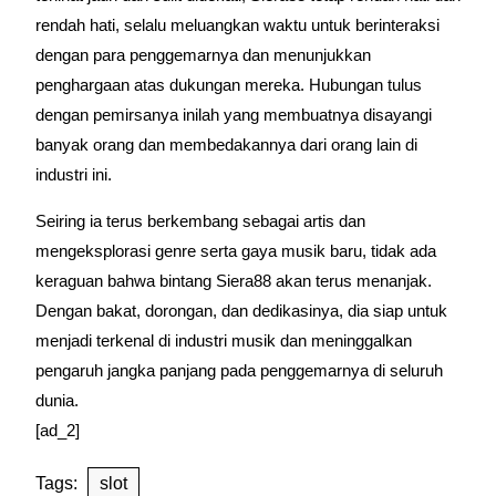
rendah hati, selalu meluangkan waktu untuk berinteraksi
dengan para penggemarnya dan menunjukkan
penghargaan atas dukungan mereka. Hubungan tulus
dengan pemirsanya inilah yang membuatnya disayangi
banyak orang dan membedakannya dari orang lain di
industri ini.
Seiring ia terus berkembang sebagai artis dan
mengeksplorasi genre serta gaya musik baru, tidak ada
keraguan bahwa bintang Siera88 akan terus menanjak.
Dengan bakat, dorongan, dan dedikasinya, dia siap untuk
menjadi terkenal di industri musik dan meninggalkan
pengaruh jangka panjang pada penggemarnya di seluruh
dunia.
[ad_2]
Tags:
slot