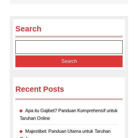
Search
Search
Recent Posts
Apa itu Gajibet? Panduan Komprehensif untuk
Taruhan Online
Majestibet: Panduan Utama untuk Taruhan