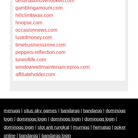
destinationoverlooked.com
gamblingamount.com
hillclimbwax.com
hnopse.com
occasionnews.com
lustofmoney.com
timebusinesszone.com
peppers-reflection.com
tuneoflife.com
windowwellmaintenancepros.com
affiliateholder.com
menuqq
|
situs pkv games
|
bandarqq
|
bandarqq
|
dominoqq
login
|
dominoqq login
|
dominoqq login
|
dominoqq login
|
dominoqq login
|
slot anti rungkat
|
murniqq
|
hematqq
|
poker
online
|
bandarqq
|
bandarqq login