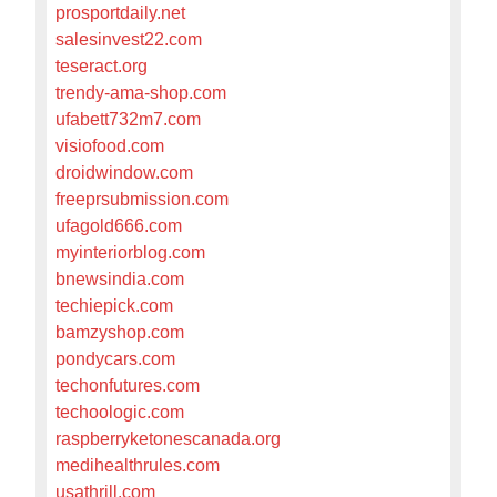
prosportdaily.net
salesinvest22.com
teseract.org
trendy-ama-shop.com
ufabett732m7.com
visiofood.com
droidwindow.com
freeprsubmission.com
ufagold666.com
myinteriorblog.com
bnewsindia.com
techiepick.com
bamzyshop.com
pondycars.com
techonfutures.com
techoologic.com
raspberryketonescanada.org
medihealthrules.com
usathrill.com