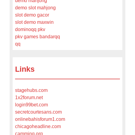
demo mahjong
demo slot mahjong
slot demo gacor
slot demo maxwin
dominoqq pkv
pkv games bandarqq
qq
Links
stagehubs.com
1x2forum.net
login99bet.com
secretcourtesans.com
onlinebahisforum1.com
chicagoheadline.com
camming.org