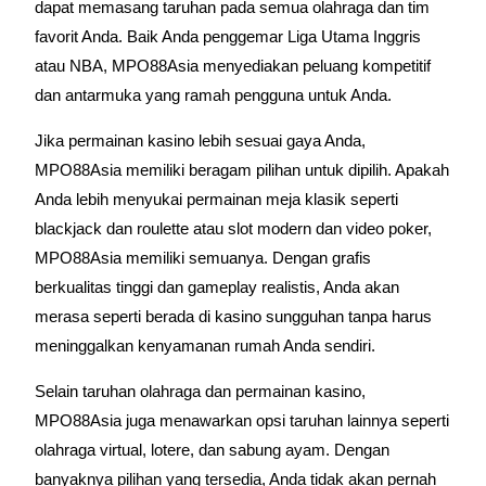
dapat memasang taruhan pada semua olahraga dan tim
favorit Anda. Baik Anda penggemar Liga Utama Inggris
atau NBA, MPO88Asia menyediakan peluang kompetitif
dan antarmuka yang ramah pengguna untuk Anda.
Jika permainan kasino lebih sesuai gaya Anda,
MPO88Asia memiliki beragam pilihan untuk dipilih. Apakah
Anda lebih menyukai permainan meja klasik seperti
blackjack dan roulette atau slot modern dan video poker,
MPO88Asia memiliki semuanya. Dengan grafis
berkualitas tinggi dan gameplay realistis, Anda akan
merasa seperti berada di kasino sungguhan tanpa harus
meninggalkan kenyamanan rumah Anda sendiri.
Selain taruhan olahraga dan permainan kasino,
MPO88Asia juga menawarkan opsi taruhan lainnya seperti
olahraga virtual, lotere, dan sabung ayam. Dengan
banyaknya pilihan yang tersedia, Anda tidak akan pernah