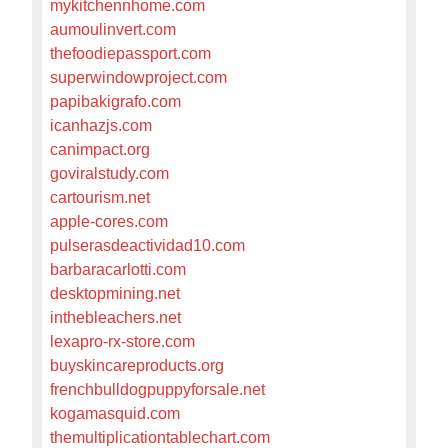
mykitchennhome.com
aumoulinvert.com
thefoodiepassport.com
superwindowproject.com
papibakigrafo.com
icanhazjs.com
canimpact.org
goviralstudy.com
cartourism.net
apple-cores.com
pulserasdeactividad10.com
barbaracarlotti.com
desktopmining.net
inthebleachers.net
lexapro-rx-store.com
buyskincareproducts.org
frenchbulldogpuppyforsale.net
kogamasquid.com
themultiplicationtablechart.com