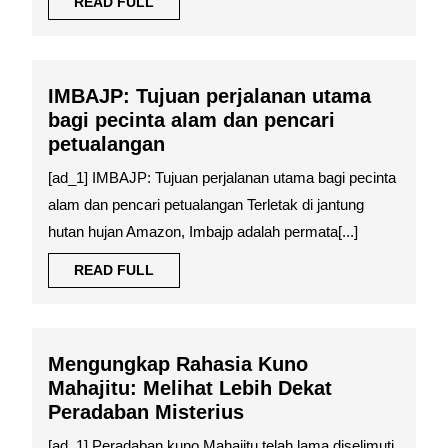
READ
READ FULL
Kasino
FULL
Omo777
yang
Mendebarkan
IMBAJP: Tujuan perjalanan utama
bagi pecinta alam dan pencari
IMBAJP:
petualangan
Tujuan
[ad_1] IMBAJP: Tujuan perjalanan utama bagi pecinta
perjalanan
alam dan pencari petualangan Terletak di jantung
utama
hutan hujan Amazon, Imbajp adalah permata[...]
bagi
pecinta
READ
READ FULL
alam
FULL
dan
pencari
petualangan
Mengungkap Rahasia Kuno
Mahajitu: Melihat Lebih Dekat
Mengungkap
Peradaban Misterius
Rahasia
[ad_1] Peradaban kuno Mahajitu telah lama diselimuti