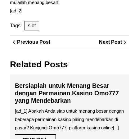
mulailah menang besar!
[ad_2]
Tags:
slot
Post
Previous
Next
Previous Post
Next Post
navigation
Post
Post
Related Posts
Bersiaplah untuk Menang Besar
dengan Permainan Kasino Omo777
Bersiaplah
yang Mendebarkan
untuk
[ad_1] Apakah Anda siap untuk menang besar dengan
Menang
beberapa permainan kasino paling mendebarkan di
Besar
pasar? Kunjungi Omo777, platform kasino online[...]
dengan
Permainan