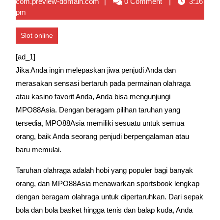
17,
admin@tvsportsguide24-
com.preview-domain.com
0 Comment
3:16
2025
com.preview-
pm
domain.com
Slot online
[ad_1]
Jika Anda ingin melepaskan jiwa penjudi Anda dan
merasakan sensasi bertaruh pada permainan olahraga
atau kasino favorit Anda, Anda bisa mengunjungi
MPO88Asia. Dengan beragam pilihan taruhan yang
tersedia, MPO88Asia memiliki sesuatu untuk semua
orang, baik Anda seorang penjudi berpengalaman atau
baru memulai.
Taruhan olahraga adalah hobi yang populer bagi banyak
orang, dan MPO88Asia menawarkan sportsbook lengkap
dengan beragam olahraga untuk dipertaruhkan. Dari sepak
bola dan bola basket hingga tenis dan balap kuda, Anda