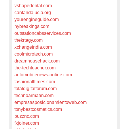
vshapedental.com
canfandalucia.org
yourengineguide.com
nybreakings.com
outstationcabsservices.com
thekrtagy.com
xchangeindia.com
coolmicrotech.com
dreamhousehack.com
the-techteacher.com
automobilenews-online.com
fashionalltimes.com
totaldigitalforum.com
technoarmaan.com
empresasposicionamientoweb.com
tonybestcosmetics.com
buzznc.com
fxjoiner.com