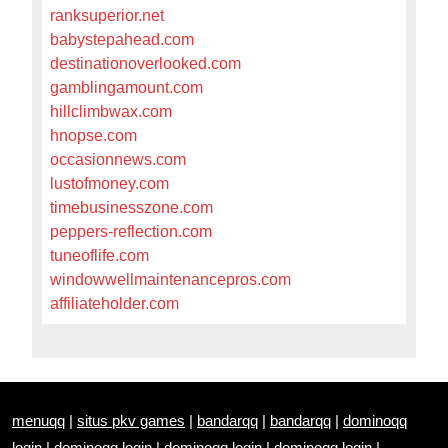
ranksuperior.net
babystepahead.com
destinationoverlooked.com
gamblingamount.com
hillclimbwax.com
hnopse.com
occasionnews.com
lustofmoney.com
timebusinesszone.com
peppers-reflection.com
tuneoflife.com
windowwellmaintenancepros.com
affiliateholder.com
menuqq
|
situs pkv games
|
bandarqq
|
bandarqq
|
dominoqq
login
|
dominoqq login
|
dominoqq login
|
dominoqq login
|