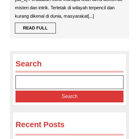
Kuno
misteri dan intrik. Terletak di wilayah terpencil dan
Mahajitu:
kurang dikenal di dunia, masyarakat[...]
Melihat
Lebih
READ
READ FULL
Dekat
FULL
Peradaban
Misterius
Search
Search
Recent Posts