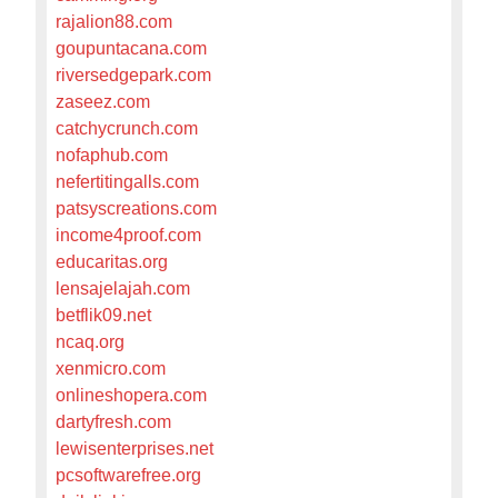
rajalion88.com
goupuntacana.com
riversedgepark.com
zaseez.com
catchycrunch.com
nofaphub.com
nefertitingalls.com
patsyscreations.com
income4proof.com
educaritas.org
lensajelajah.com
betflik09.net
ncaq.org
xenmicro.com
onlineshopera.com
dartyfresh.com
lewisenterprises.net
pcsoftwarefree.org