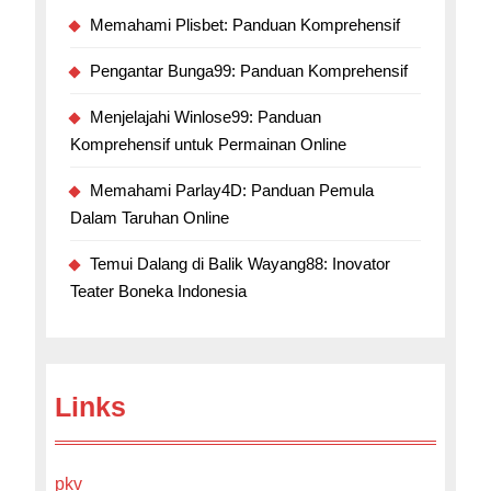
Memahami Plisbet: Panduan Komprehensif
Pengantar Bunga99: Panduan Komprehensif
Menjelajahi Winlose99: Panduan
Komprehensif untuk Permainan Online
Memahami Parlay4D: Panduan Pemula
Dalam Taruhan Online
Temui Dalang di Balik Wayang88: Inovator
Teater Boneka Indonesia
Links
pkv